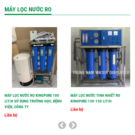
MÁY LỌC NƯỚC RO
MÁY LỌC NƯỚC RO KINGPURE 100
MÁY LỌC NƯỚC TINH KHIẾT RO
LIT/H SỬ DỤNG TRƯỜNG HỌC, BỆNH
KINGPURE 130-150 LIT/H
VIỆN, CÔNG TY
Liên hệ
Liên hệ