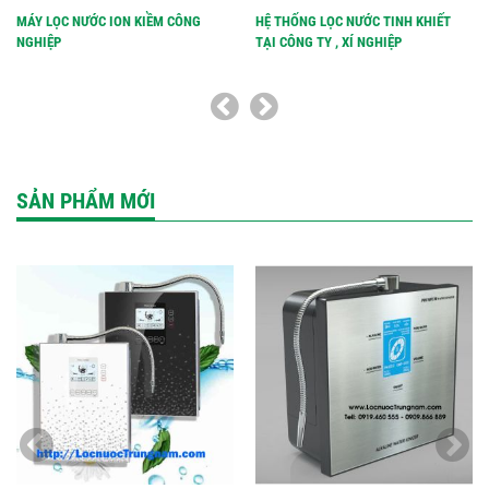
MÁY LỌC NƯỚC ION KIỀM CÔNG
HỆ THỐNG LỌC NƯỚC TINH KHIẾT
NGHIỆP
TẠI CÔNG TY , XÍ NGHIỆP
SẢN PHẨM MỚI