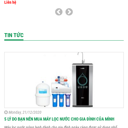
Liên hệ
TIN TỨC
GIẢI ĐÁP: Có nên cho...
Nhiều người nghĩ rằng khi cho trẻ sơ sinh uống
nước có thể giúp bé đẹp...
Monday, 21/12/2020
Tìm hiểu nên hoàn nguyên...
5 LÝ DO BẠN NÊN MUA MÁY LỌC NƯỚC CHO GIA ĐÌNH CỦA MÌNH
Sau thời gian dài sử dụng liệu có nên hoàn
Máy lọc nước nóng lạnh dành cho gia đình ngày càng được sử dụng phổ