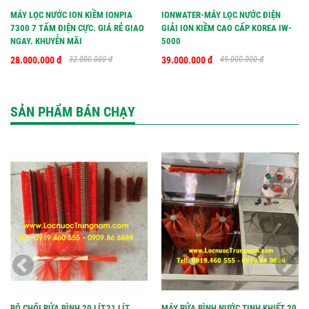
MÁY LỌC NƯỚC ION KIỀM IONPIA
IONWATER-MÁY LỌC NƯỚC ĐIỆN
7300 7 TẤM ĐIỆN CỰC. GIÁ RẺ GIAO
GIẢI ION KIỀM CAO CẤP KOREA IW-
NGAY. KHUYỄN MÃI
5000
28.000.000 đ
32.000.000 đ
39.000.000 đ
49.000.000 đ
SẢN PHẨM BÁN CHẠY
BỘ CHỔI RỬA BÌNH 20 LÍT,21 LÍT
MÁY RỬA BÌNH NƯỚC TINH KHIẾT 20