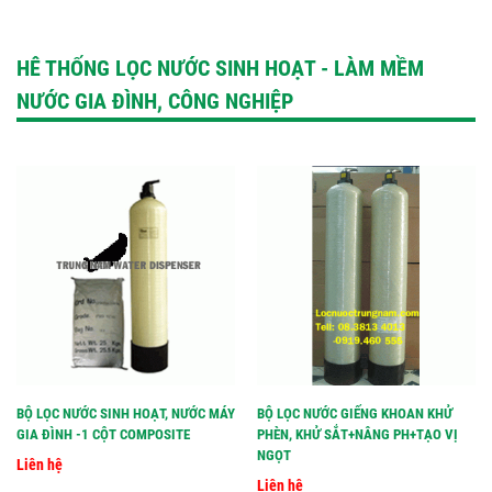
HÊ THỐNG LỌC NƯỚC SINH HOẠT - LÀM MỀM
NƯỚC GIA ĐÌNH, CÔNG NGHIỆP
BỘ LỌC NƯỚC SINH HOẠT, NƯỚC MÁY
BỘ LỌC NƯỚC GIẾNG KHOAN KHỬ
GIA ĐÌNH -1 CỘT COMPOSITE
PHÈN, KHỬ SẮT+NÂNG PH+TẠO VỊ
NGỌT
Liên hệ
Liên hệ