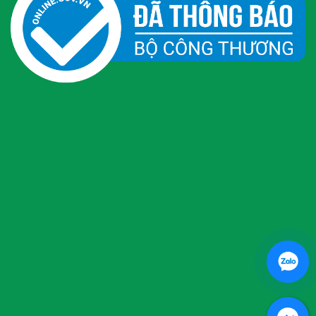
MÁY LỌC NƯỚC KAROFI...
Máy lọc nước karofi là một thương hiệu máy lọc
nước chất lượng tốt...
Sơ đồ lắp máy lọc...
Máy lọc nước RO là sản phẩm được nhiều người
ưa chuộng trên thị trường...
Có nên uống nước trực...
Nhu cầu dùng máy lọc nước ngày càng tăng cao.
Tuy nhưng, nhiều người tiêu...
Máy lọc nước nóng lạnh...
Sử dụng máy lọc nước nóng lạnh có tốn điện