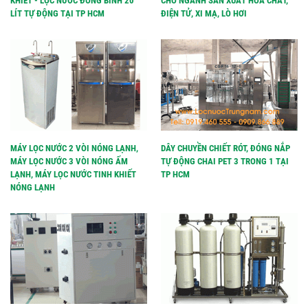
KHIẾT - LỌC NƯỚC ĐÓNG BÌNH 20
CHO NGÀNH SẢN XUẤT HÓA CHẤT,
LÍT TỰ ĐỘNG TẠI TP HCM
ĐIỆN TỬ, XI MẠ, LÒ HƠI
MÁY LỌC NƯỚC 2 VÒI NÓNG LẠNH,
DÂY CHUYỀN CHIẾT RÓT, ĐÓNG NẮP
MÁY LỌC NƯỚC 3 VÒI NÓNG ẤM
TỰ ĐỘNG CHAI PET 3 TRONG 1 TẠI
LẠNH, MÁY LỌC NƯỚC TINH KHIẾT
TP HCM
NÓNG LẠNH