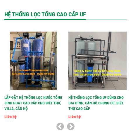
HỆ THỐNG LỌC TỔNG CAO CẤP UF
LẮP ĐẶT HỆ THỐNG LỌC NƯỚC TỔNG
HỆ THỐNG LỌC TỔNG UF DÙNG CHO
SINH HOẠT CAO CẤP CHO BIỆT THỰ,
GIA ĐÌNH, CĂN HỘ CHUNG CƯ, BIỆT
VILLA, CĂN HỘ
THỰ CAO CẤP
Liên hệ
Liên hệ