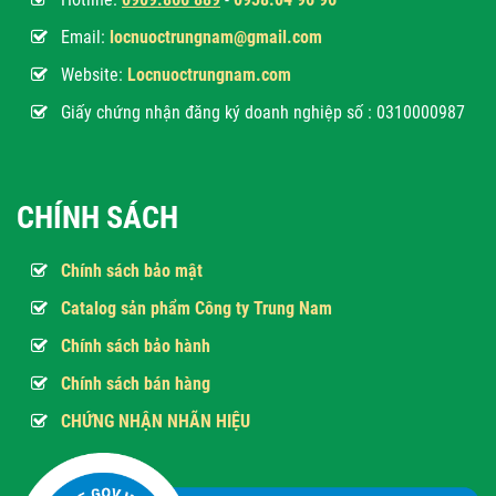
Sau khi chọn được một chiếc máy lọc nước ưng ý,
Email:
locnuoctrungnam@gmail.com
thì vấn đề lắp đặt...
Website:
Locnuoctrungnam.com
Giấy chứng nhận đăng ký doanh nghiệp số : 0310000987
Các kích thước máy lọc...
Bạn đang có ý định mua máy lọc nước, nhưng còn
đang băn khoăn không biết...
CHÍNH SÁCH
Chính sách bảo mật
Cấu tạo máy lọc nước...
Máy lọc nước RO là sản phẩm được nhiều người
Catalog sản phẩm Công ty Trung Nam
ưa chuộng trên thị trường...
Chính sách bảo hành
Chính sách bán hàng
Nên mua máy lọc nước...
CHỨNG NHẬN NHÃN HIỆU
Nên mua máy lọc nước kangaroo hay karofi tốt
hơn là câu hỏi được khá nhiều...