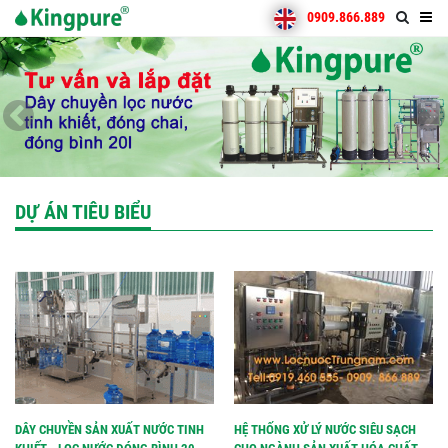
0909.866.889
DỰ ÁN TIÊU BIỂU
DÂY CHUYỀN SẢN XUẤT NƯỚC TINH
HỆ THỐNG XỬ LÝ NƯỚC SIÊU SẠCH