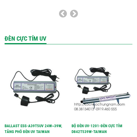
ĐÈN CỰC TÍM UV
BALLAST ESS-A39T5UV 24W~39W,
BỘ ĐÈN UV-1201-ĐÈN CỰC TÍM
TĂNG PHÔ ĐÈN UV TAIWAN
D842T539W-TAIWAN