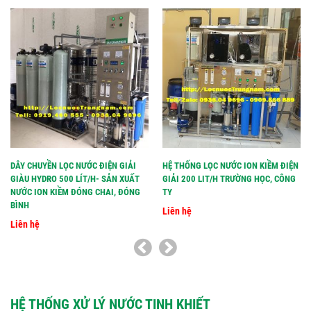
DÂY CHUYỀN LỌC NƯỚC ĐIỆN GIẢI
HỆ THỐNG LỌC NƯỚC ION KIỀM ĐIỆN
GIÀU HYDRO 500 LÍT/H- SẢN XUẤT
GIẢI 200 LIT/H TRƯỜNG HỌC, CÔNG
NƯỚC ION KIỀM ĐÓNG CHAI, ĐÓNG
TY
BÌNH
Liên hệ
Liên hệ
HỆ THỐNG XỬ LÝ NƯỚC TINH KHIẾT