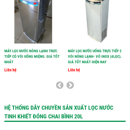
MÁY LỌC NƯỚC NÓNG LẠNH TRỰC
MÁY LỌC NƯỚC UỐNG TRỰC TIẾP 2
TIẾP CÓ VÒI UỐNG MIỆNG. GIÁ TỐT
VÒI NÓNG LẠNH- VỎ INOX (4LỌC).
NHẤT
GIÁ TỐT NHẤT HIỆN NAY
Liên hệ
Liên hệ
HỆ THỐNG DÂY CHUYỀN SẢN XUẤT LỌC NƯỚC
TINH KHIẾT ĐÓNG CHAI BÌNH 20L