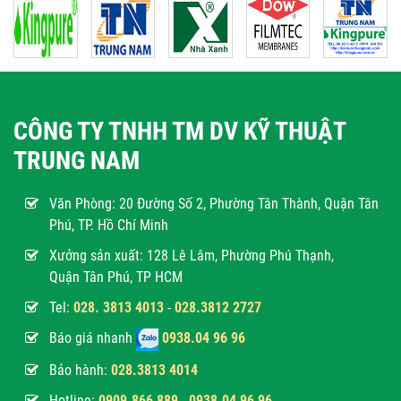
Top 10+ máy lọc nước...
Sau đây, chúng tôi sẽ đưa ra top 6 máy lọc nước
nóng lạnh tốt nhất hiện...
CÔNG TY TNHH TM DV KỸ THUẬT
TRUNG NAM
Chọn máy lọc nước...
Máy lọc nước nóng lạnh trực tiếp nào tốt là thắc
Văn Phòng:
20 Đường Số 2, Phường Tân Thành, Quận Tân
mắc của nhiều khách...
Phú, TP. Hồ Chí Minh
Xưởng sản xuất: 128 Lê Lâm, Phường Phú Thạnh,
Quận Tân Phú, TP HCM
Tìm hiểu giá máy lọc...
Nhiều người vẫn chưa biết được giá máy lọc nước
Tel:
028. 3813 4013
-
028.3812 2727
nóng lạnh trực tiếp...
Báo giá nhanh
0938.04 96 96
Bảo hành:
028.3813 4014
Mách bạn cách lắp máy...
Hotline:
0
909.866 889
-
0938.04 96 96