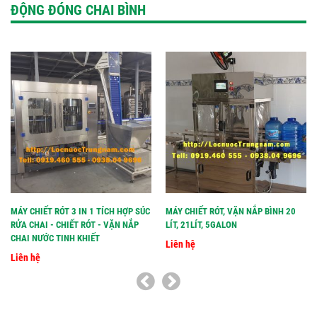
ĐỘNG ĐÓNG CHAI BÌNH
MÁY CHIẾT RÓT 3 IN 1 TÍCH HỢP SÚC
MÁY CHIẾT RÓT, VẶN NẮP BÌNH 20
RỬA CHAI - CHIẾT RÓT - VẶN NẮP
LÍT, 21LÍT, 5GALON
CHAI NƯỚC TINH KHIẾT
Liên hệ
Liên hệ