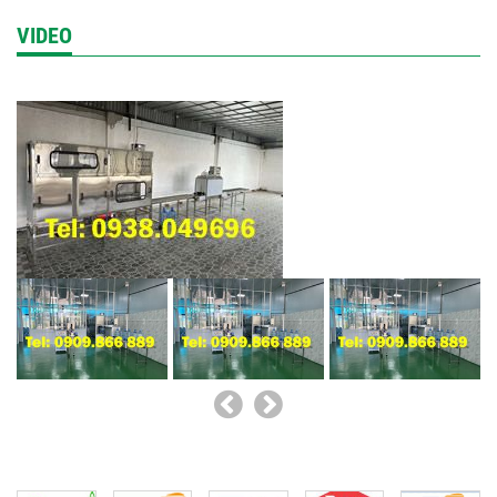
Bao lâu là thời gian thay...
VIDEO
Khi sử dụng được một thời gian thì lõi lọc sẽ giảm
dần hiệu quả lọc....
Sử Dụng Máy Lọc Nước...
Máy lọc nước nóng lạnh trực tiếp là một sản
phẩm cực kỳ hữu ích...
Tác hại của nước cứng...
Nước cứng sẽ gây ra nhiều vấn đề với đời sống và
sức khoẻ của...
Lọc nước nhiễm mặn...
Nước là thành phần quan trọng trong đời sống
con người. Theo thống kê có...