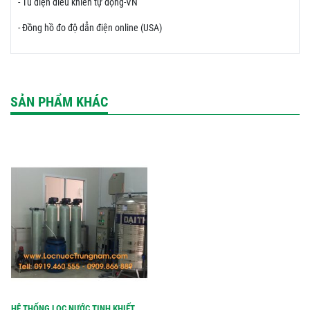
- Tủ điện điều khiển tự động-VN
- Đồng hồ đo độ dẫn điện online (USA)
SẢN PHẨM KHÁC
HỆ THỐNG LỌC NƯỚC TINH KHIẾT