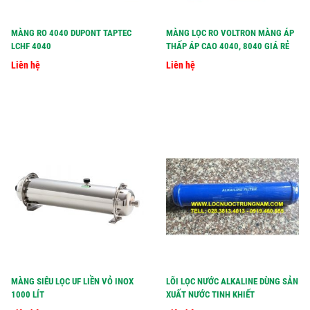
MÀNG RO 4040 DUPONT TAPTEC
MÀNG LỌC RO VOLTRON MÀNG ÁP
LCHF 4040
THẤP ÁP CAO 4040, 8040 GIÁ RẺ
Liên hệ
Liên hệ
MÀNG SIÊU LỌC UF LIỀN VỎ INOX
LÕI LỌC NƯỚC ALKALINE DÙNG SẢN
1000 LÍT
XUẤT NƯỚC TINH KHIẾT