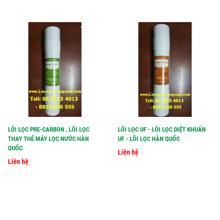
LÕI LỌC PRE-CARBON , LÕI LỌC
LÕI LỌC UF - LÕI LỌC DIỆT KHUẨN
THAY THẾ MÁY LỌC NƯỚC HÀN
UF - LÕI LỌC HÀN QUỐC
QUỐC
Liên hệ
Liên hệ