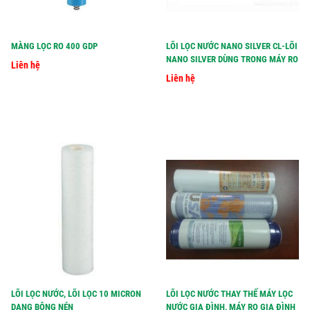
MÀNG LỌC RO 400 GDP
LÕI LỌC NƯỚC NANO SILVER CL-LÕI
NANO SILVER DÙNG TRONG MÁY RO
Liên hệ
Liên hệ
LÕI LỌC NƯỚC, LÕI LỌC 10 MICRON
LÕI LỌC NƯỚC THAY THẾ MÁY LỌC
DẠNG BÔNG NÉN
NƯỚC GIA ĐÌNH, MÁY RO GIA ĐÌNH