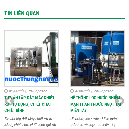
TIN LIÊN QUAN
Wednesday, 29/06/2022
Wednesday, 29/06/2022
TƯ VẤN LẮP ĐẶT MÁY CHIẾT
HỆ THỐNG LỌC NƯỚC NHIỄM
RÓT TỰ ĐỘNG, CHIẾT CHAI
MẶN THÀNH NƯỚC NGỌT TẠI
CHIẾT BÌNH
MIỀN TÂY
Tư vấn lắp đặt Máy chiết rót tự
Hệ thống lọc nước nhiễm mặn
động, chiết chai chiết bình giá tốt
thành nước ngọt tại miền tây