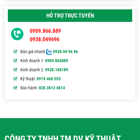
HỖ TRỢ TRỰC TUYẾN
0909.866.889
0938.049696
Báo giá nhanh
0938.04 96 96
Kinh doanh 1:
0909.866889
Kinh doanh 2:
0938.168189
Kỹ thuật:
0919.460 555
Bảo hành:
028.3813 4014
CÔNG TY TNHH TM DV KỸ THUẬT