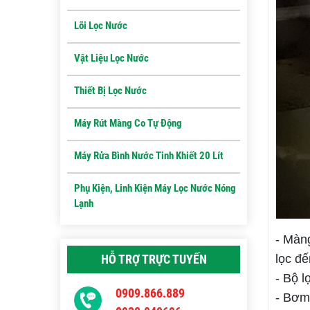
Lõi Lọc Nước
Vật Liệu Lọc Nước
Thiết Bị Lọc Nước
Máy Rút Màng Co Tự Động
Máy Rửa Bình Nước Tinh Khiết 20 Lít
Phụ Kiện, Linh Kiện Máy Lọc Nước Nóng
Lạnh
- Màng
lọc đế
HỖ TRỢ TRỰC TUYẾN
- Bộ l
0909.866.889
- Bơm