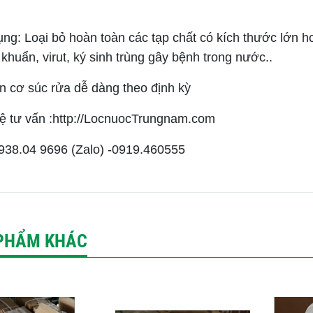
ng: Loại bỏ hoàn toàn các tạp chất có kích thước lớn h
i khuẩn, virut, ký sinh trùng gây bệnh trong nước..
n cơ súc rửa dễ dàng theo định kỳ
hệ tư vấn :http://LocnuocTrungnam.com
0938.04 9696 (Zalo) -0919.460555
PHẨM KHÁC