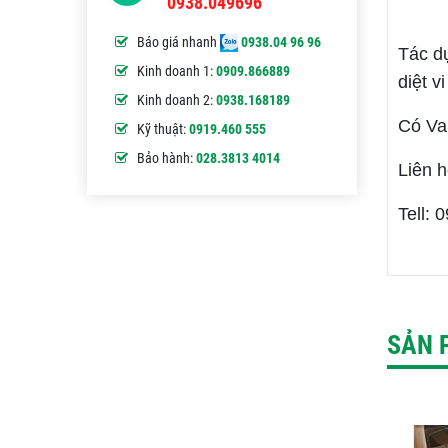
0938.049696
Báo giá nhanh
0938.04 96 96
Tác dụ
Kinh doanh 1:
0909.866889
diệt v
Kinh doanh 2:
0938.168189
Có Va
Kỹ thuật:
0919.460 555
Bảo hành:
028.3813 4014
Liên 
Tell: 
SẢN 