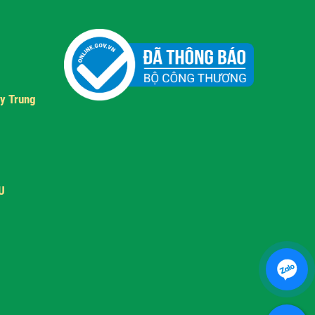
y Trung
U