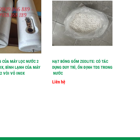
G CỦA MÁY LỌC NƯỚC 2
HẠT BÓNG GỐM ZEOLITE: CÓ TÁC
HẠT LỌC 
OX, BÌNH LẠNH CỦA MÁY
DỤNG DUY TRÌ, ỔN ĐỊNH TDS TRONG
TĂNG TDS
2 VÒI VỎ INOX
NƯỚC
Liên hệ
Liên hệ