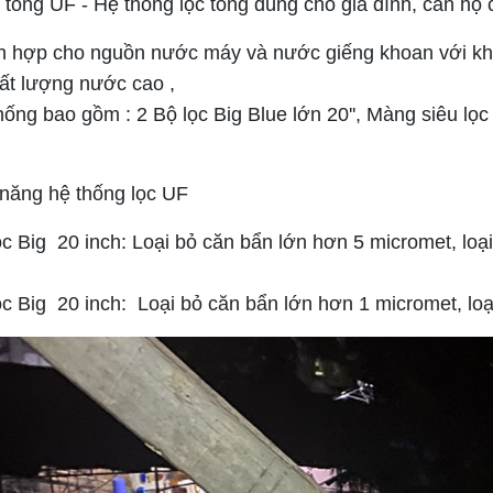
 tổng UF - Hệ thống lọc tổng dùng cho gia đình, căn hộ
ch hợp cho nguồn nước máy và nước giếng khoan với k
hất lượng nước cao ,
hống bao gồm : 2 Bộ lọc Big Blue lớn 20'', Màng siêu lọ
năng hệ thống lọc UF
ọc Big 20 inch: Loại bỏ căn bẩn lớn hơn 5 micromet, loạ
ọc Big 20 inch: Loại bỏ căn bẩn lớn hơn 1 micromet, loạ