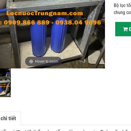
Bộ lọc tổ
chung cư
Đ
Hover to zoom
chi tiết