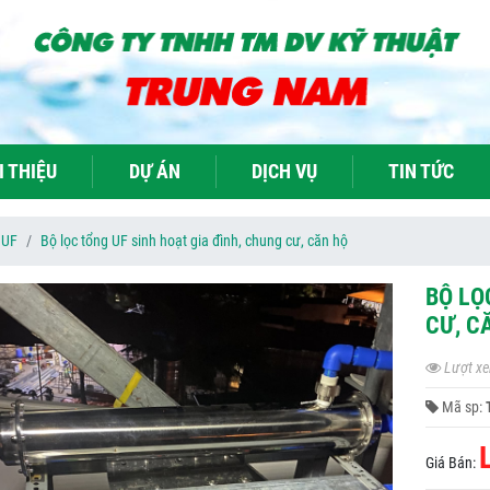
I THIỆU
DỰ ÁN
DỊCH VỤ
TIN TỨC
 UF
Bộ lọc tổng UF sinh hoạt gia đình, chung cư, căn hộ
BỘ LỌ
CƯ, C
Lượt xe
Mã sp:
Giá Bán: