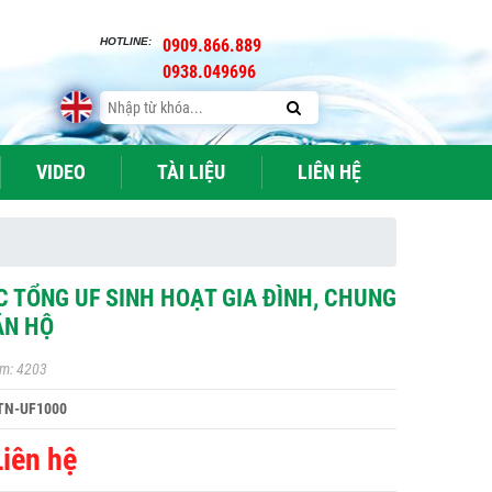
HOTLINE:
0909.866.889
0938.049696
VIDEO
TÀI LIỆU
LIÊN HỆ
C TỔNG UF SINH HOẠT GIA ĐÌNH, CHUNG
ĂN HỘ
m: 4203
TN-UF1000
Liên hệ