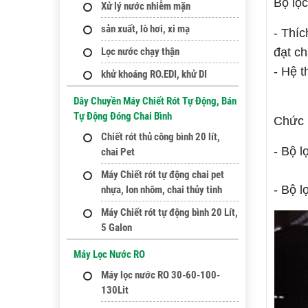
Bộ lọc
Xử lý nước nhiễm mặn
sản xuất, lò hơi, xi mạ
- Thí
đạt c
Lọc nước chạy thận
- Hệ t
khử khoáng RO.EDI, khử DI
Dây Chuyền Máy Chiết Rót Tự Động, Bán
Tự Động Đóng Chai Bình
Chức 
Chiết rót thủ công bình 20 lít,
- Bộ l
chai Pet
Máy Chiết rót tự động chai pet
- Bộ l
nhựa, lon nhôm, chai thủy tinh
Máy Chiết rót tự động bình 20 Lít,
5 Galon
Máy Lọc Nước RO
Máy lọc nước RO 30-60-100-
130Lit