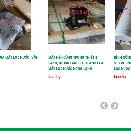
CỦA MÁY LỌC NƯỚC: VÒI
MÁY NÉN DÙNG TRONG THIẾT BỊ
BÌNH NÓN
LẠNH, BLOCK LẠNH, LỐC LẠNH CỦA
VÒI VỎ IN
MÁY LỌC NƯỚC NÓNG LẠNH
LỌC NƯỚC 
Liên hệ
Liên hệ