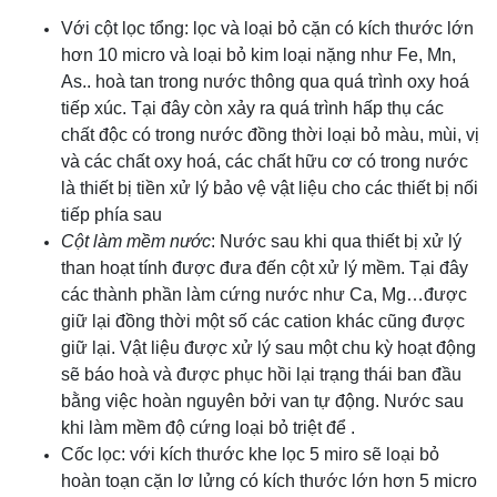
Với cột lọc tổng: lọc và loại bỏ cặn có kích thước lớn
hơn 10 micro và loại bỏ kim loại nặng như Fe, Mn,
As.. hoà tan trong nước thông qua quá trình oxy hoá
tiếp xúc. Tại đây còn xảy ra quá trình hấp thụ các
chất độc có trong nước đồng thời loại bỏ màu, mùi, vị
và các chất oxy hoá, các chất hữu cơ có trong nước
là thiết bị tiền xử lý bảo vệ vật liệu cho các thiết bị nối
tiếp phía sau
Cột làm mềm nước
: Nước sau khi qua thiết bị xử lý
than hoạt tính được đưa đến cột xử lý mềm. Tại đây
các thành phần làm cứng nước như Ca, Mg…được
giữ lại đồng thời một số các cation khác cũng được
giữ lại. Vật liệu được xử lý sau một chu kỳ hoạt động
sẽ báo hoà và được phục hồi lại trạng thái ban đầu
bằng việc hoàn nguyên bởi van tự động. Nước sau
khi làm mềm độ cứng loại bỏ triệt để .
Cốc lọc: với kích thước khe lọc 5 miro sẽ loại bỏ
hoàn toạn cặn lơ lửng có kích thước lớn hơn 5 micro