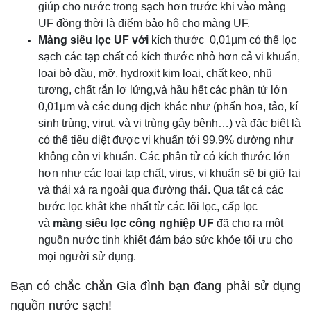
giúp cho nước trong sạch hơn trước khi vào màng
UF đồng thời là điểm bảo hộ cho màng UF.
Màng siêu lọc UF với
kích thước 0,01µm có thể lọc
sạch các tạp chất có kích thước nhỏ hơn cả vi khuẩn,
loại bỏ dầu, mỡ, hydroxit kim loại, chất keo, nhũ
tương, chất rắn lơ lửng,và hầu hết các phân tử lớn
0,01µm và các dung dịch khác như (phấn hoa, tảo, kí
sinh trùng, virut, và vi trùng gây bệnh…) và đặc biệt là
có thể tiêu diệt được vi khuẩn tới 99.9% dường như
không còn vi khuẩn. Các phân tử có kích thước lớn
hơn như các loại tạp chất, virus, vi khuẩn sẽ bị giữ lại
và thải xả ra ngoài qua đường thải. Qua tất cả các
bước lọc khắt khe nhất từ các lõi lọc, cấp lọc
và
màng siêu lọc công nghiệp UF
đã cho ra một
nguồn nước tinh khiết đảm bảo sức khỏe tối ưu cho
mọi người sử dụng.
Bạn có chắc chắn Gia đình bạn đang phải sử dụng
nguồn nước sạch!