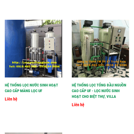
HỆ THỐNG LỌC NƯỚC SINH HOẠT
HỆ THỐNG LỌC TỔNG ĐẦU NGUỒN
CAO CẤP MÀNG LỌC UF
CAO CẤP UF - LỌC NƯỚC SINH
HOẠT CHO BIỆT THỰ, VILLA
Liên hệ
Liên hệ