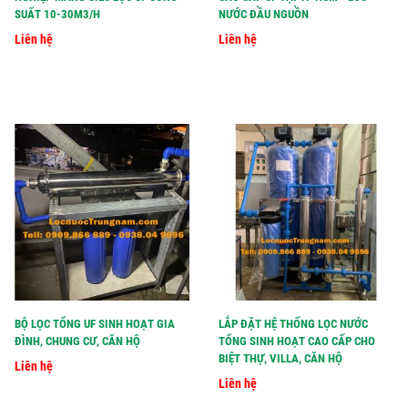
SUẤT 10-30M3/H
NƯỚC ĐẦU NGUỒN
Liên hệ
Liên hệ
BỘ LỌC TỔNG UF SINH HOẠT GIA
LẮP ĐẶT HỆ THỐNG LỌC NƯỚC
ĐÌNH, CHUNG CƯ, CĂN HỘ
TỔNG SINH HOẠT CAO CẤP CHO
BIỆT THỰ, VILLA, CĂN HỘ
Liên hệ
Liên hệ