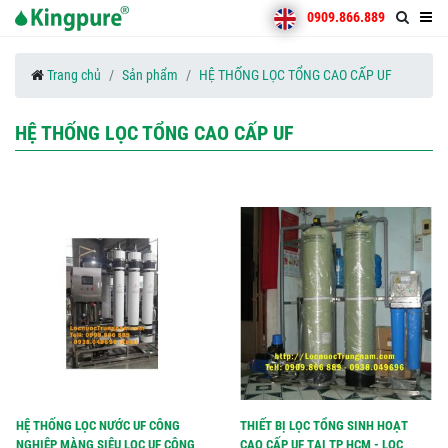
0909.866.889
Trang chủ
Sản phẩm
HỆ THỐNG LỌC TỔNG CAO CẤP UF
HỆ THỐNG LỌC TỔNG CAO CẤP UF
HỆ THỐNG LỌC NƯỚC UF CÔNG
THIẾT BỊ LỌC TỔNG SINH HOẠT
NGHIỆP MÀNG SIÊU LỌC UF CÔNG
CAO CẤP UF TẠI TP HCM - LOC