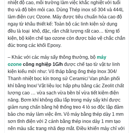
nhiệt độ cao, môi trường làm việc khắc nghiệt với tuổi
thọ và độ bền mỏi cao. Dùng Thép inox số 304 và 444L
làm điện cực Ozone. Máy được tiêu chuẩn hóa cao độ
ngay từ khâu thiết kế: Toàn bộ các linh kiện sử dụng
đều là loại khô, đặc, rắn chất lượng rất cao… từng tổ
kiện, bộ kiện chế tạo ozone còn được bảo vệ chắc chắn
đúc trong các khối Epoxy.
– Khác với các máy sấy thông thường, bộ
máy
ozone
công nghiệp 1G/h
được chế tạo từ vật tư linh
kiện kiểu mới như: Vỏ tháp bằng ống thép Inox 304/
Thanh nhiệt bọc kín trong sứ Ceramic/ Van phân phối
khí bằng Inox/ Vật liệu lọc hấp phụ bằng các Zeolit chất
lượng cao … vừa sạch vừa bền bỉ vừa tiết kiệm điện
năng. Bơm khí không dầu lắp trong máy sấy khí được
giảm rung chấn bằng hệ thống treo 4 lò so độc lập đảm
bảo cho máy làm việc êm. Vỏ máy bằng thép dày 1 mm
sơn tĩnh điện với 2 cánh bằng thép inox dày 1 mm tạo
nên màu sắc trang nhã đẹp mắt. Điều khiển máy chỉ với