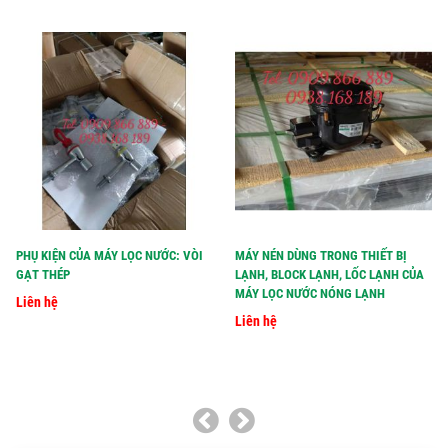
PHỤ KIỆN CỦA MÁY LỌC NƯỚC: VÒI
MÁY NÉN DÙNG TRONG THIẾT BỊ
GẠT THÉP
LẠNH, BLOCK LẠNH, LỐC LẠNH CỦA
MÁY LỌC NƯỚC NÓNG LẠNH
Liên hệ
Liên hệ