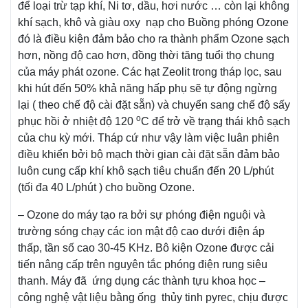
để loại trừ tạp khí, Ni tơ, dầu, hơi nước … còn lại không
khí sạch, khô và giàu oxy nạp cho Buồng phóng Ozone
đó là điều kiện đảm bảo cho ra thành phẩm Ozone sạch
hơn, nồng độ cao hơn, đồng thời tăng tuổi thọ chung
của máy phát ozone. Các hạt Zeolit trong tháp lọc, sau
khi hút đến 50% khả năng hấp phụ sẽ tự động ngừng
lại ( theo chế độ cài đặt sẵn) và chuyển sang chế độ sấy
o
phục hồi ở nhiệt độ 120
C để trở về trạng thái khô sạch
của chu kỳ mới. Tháp cứ như vậy làm việc luân phiên
điều khiển bởi bộ mạch thời gian cài đặt sẵn đảm bảo
luôn cung cấp khí khô sạch tiêu chuẩn đến 20 L/phút
(tối đa 40 L/phút ) cho buồng Ozone.
– Ozone do máy tạo ra bởi sự phóng điện nguội và
trường sóng chạy các ion mật độ cao dưới điện áp
thấp, tần số cao 30-45 KHz. Bô kiện Ozone được cải
tiến nâng cấp trên nguyên tắc phóng điện rung siêu
thanh. Máy đã ứng dụng các thành tựu khoa học –
công nghệ vật liệu bằng ống thủy tinh pyrec, chịu được