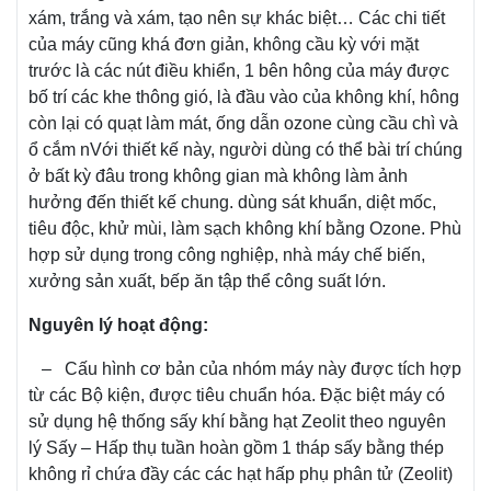
xám, trắng và xám, tạo nên sự khác biệt… Các chi tiết
của máy cũng khá đơn giản, không cầu kỳ với mặt
trước là các nút điều khiển, 1 bên hông của máy được
bố trí các khe thông gió, là đầu vào của không khí, hông
còn lại có quạt làm mát, ống dẫn ozone cùng cầu chì và
ổ cắm nVới thiết kế này, người dùng có thể bài trí chúng
ở bất kỳ đâu trong không gian mà không làm ảnh
hưởng đến thiết kế chung. dùng sát khuẩn, diệt mốc,
tiêu độc, khử mùi, làm sạch không khí bằng Ozone. Phù
hợp sử dụng trong công nghiệp, nhà máy chế biến,
xưởng sản xuất, bếp ăn tập thể công suất lớn.
Nguyên lý hoạt động:
– Cấu hình cơ bản của nhóm máy này được tích hợp
từ các Bộ kiện, được tiêu chuẩn hóa. Đặc biệt máy có
sử dụng hệ thống sấy khí bằng hạt Zeolit theo nguyên
lý Sấy – Hấp thụ tuần hoàn gồm 1 tháp sấy bằng thép
không rỉ chứa đầy các các hạt hấp phụ phân tử (Zeolit)