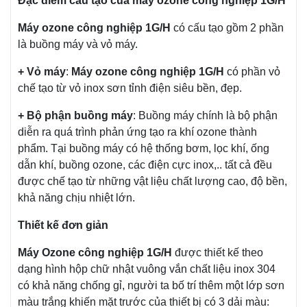
Đặc điểm cấu tạo của máy ozone công nghiệp 1G/H
Máy ozone công nghiệp 1G/H
có cấu tạo gồm 2 phần
là buồng máy và vỏ máy.
+ Vỏ máy
:
Máy ozone công nghiệp 1G/H
có phần vỏ
chế tạo từ vỏ inox sơn tỉnh điện siêu bền, đẹp.
+ Bộ phận buồng máy
: Buồng máy chính là bộ phận
diễn ra quá trình phản ứng tạo ra khí ozone thành
phẩm. Tại buồng máy có hệ thống bơm, lọc khí, ống
dẫn khí, buồng ozone, các điện cực inox,.. tất cả đều
được chế tạo từ những vật liệu chất lượng cao, độ bền,
khả năng chịu nhiệt lớn.
Thiết kế đơn giản
Máy Ozone công nghiệp 1G/H
được thiết kế theo
dạng hình hộp chữ nhật vuông vắn chất liệu inox 304
có khả năng chống gỉ, người ta bố trí thêm một lớp sơn
màu trắng khiến mặt trước của thiết bị có 3 dải màu: