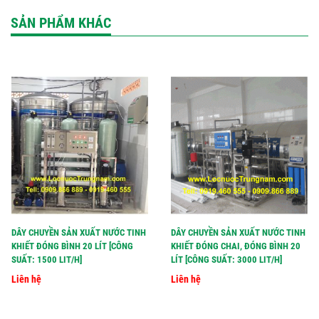
SẢN PHẨM KHÁC
DÂY CHUYỀN SẢN XUẤT NƯỚC TINH
DÂY CHUYỀN SẢN XUẤT NƯỚC TINH
KHIẾT ĐÓNG BÌNH 20 LÍT [CÔNG
KHIẾT ĐÓNG CHAI, ĐÓNG BÌNH 20
SUẤT: 1500 LIT/H]
LÍT [CÔNG SUẤT: 3000 LIT/H]
Liên hệ
Liên hệ