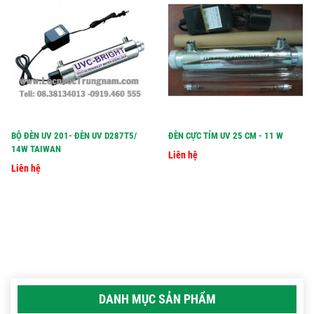
BỘ ĐÈN UV 201- ĐÈN UV D287T5/
ĐÈN CỰC TÍM UV 25 CM - 11 W
14W TAIWAN
Liên hệ
Liên hệ
DANH MỤC SẢN PHẨM