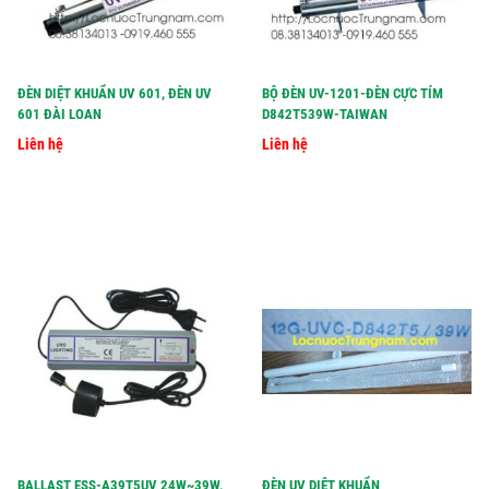
ĐÈN DIỆT KHUẨN UV 601, ĐÈN UV
BỘ ĐÈN UV-1201-ĐÈN CỰC TÍM
601 ĐÀI LOAN
D842T539W-TAIWAN
Liên hệ
Liên hệ
BALLAST ESS-A39T5UV 24W~39W,
ĐÈN UV DIỆT KHUẨN