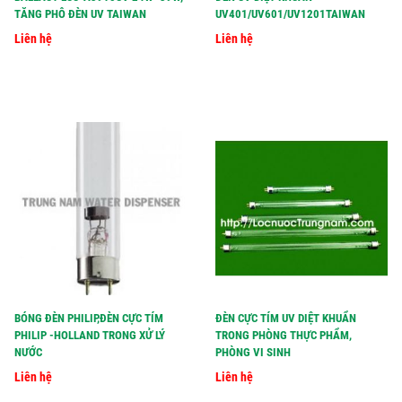
TĂNG PHÔ ĐÈN UV TAIWAN
UV401/UV601/UV1201TAIWAN
Liên hệ
Liên hệ
BÓNG ĐÈN PHILIP,ĐÈN CỰC TÍM
ĐÈN CỰC TÍM UV DIỆT KHUẨN
PHILIP -HOLLAND TRONG XỬ LÝ
TRONG PHÒNG THỰC PHẨM,
NƯỚC
PHÒNG VI SINH
Liên hệ
Liên hệ