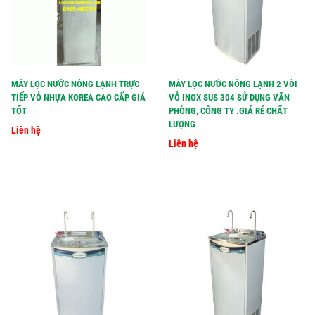
MÁY LỌC NƯỚC NÓNG LẠNH TRỰC
MÁY LỌC NƯỚC NÓNG LẠNH 2 VÒI
TIẾP VỎ NHỰA KOREA CAO CẤP GIÁ
VỎ INOX SUS 304 SỬ DỤNG VĂN
TỐT
PHÒNG, CÔNG TY .GIÁ RẺ CHẤT
LƯỢNG
Liên hệ
Liên hệ