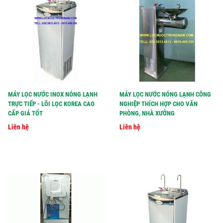
MÁY LỌC NƯỚC INOX NÓNG LẠNH
MÁY LỌC NƯỚC NÓNG LẠNH CÔNG
TRỰC TIẾP - LÕI LỌC KOREA CAO
NGHIỆP THÍCH HỢP CHO VĂN
CẤP GIÁ TỐT
PHÒNG, NHÀ XƯỞNG
Liên hệ
Liên hệ