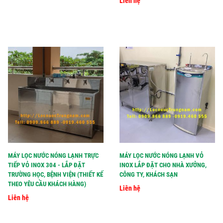
Liên hệ
MÁY LỌC NƯỚC NÓNG LẠNH TRỰC
MÁY LỌC NƯỚC NÓNG LẠNH VỎ
TIẾP VỎ INOX 304 - LẮP ĐẶT
INOX LẮP ĐẶT CHO NHÀ XƯỞNG,
TRƯỜNG HỌC, BỆNH VIỆN (THIẾT KẾ
CÔNG TY, KHÁCH SẠN
THEO YÊU CẦU KHÁCH HÀNG)
Liên hệ
Liên hệ