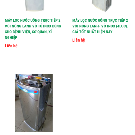
MÁY LỌC NƯỚC UỐNG TRỰC TIẾP 2
MÁY LỌC NƯỚC UỐNG TRỰC TIẾP 2
VÒI NÓNG LẠNH VỎ TỦ INOX DÙNG
VÒI NÓNG LẠNH- VỎ INOX (4LỌC).
CHO BỆNH VIỆN, CƠ QUAN, XÍ
GIÁ TỐT NHẤT HIỆN NAY
NGHIỆP
Liên hệ
Liên hệ