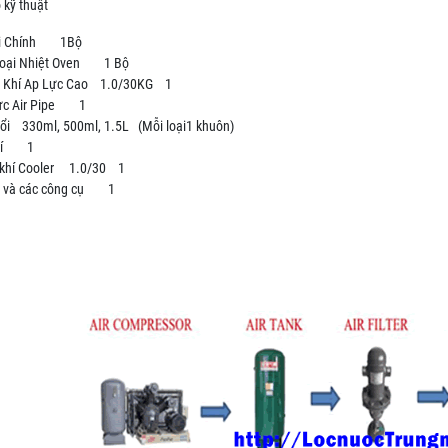
 kỹ thuật
ổi Chính 1Bộ
oại Nhiệt Oven 1 Bộ
 Khí Ap Lực Cao 1.0/30KG 1
lực Air Pipe 1
ổi 330ml, 500ml, 1.5L (Mỗi loại1 khuôn)
khí 1
 khí Cooler 1.0/30 1
g và các công cụ 1