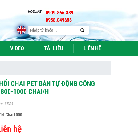
HOTLINE:
0909.866.889
0938.049696
VIDEO
TÀI LIỆU
LIÊN HỆ
HỔI CHAI PET BÁN TỰ ĐỘNG CÔNG
 800-1000 CHAI/H
m: 5884
TN-Chai1000
Liên hệ