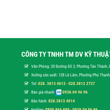
CÔNG TY TNHH TM DV KỸ THU
Văn Phòng:
20 Đường Số 2, Phường Tân Thành, 
Xưởng sản xuất: 128 Lê Lâm, Phường Phú Thạn
Tel:
028. 3813 4013
-
028.3812 2727
Báo giá nhanh
0938.04 96 96
Bảo hành:
028.3813 4014
Hotline:
0
909.866 889
-
0938.04 96 96