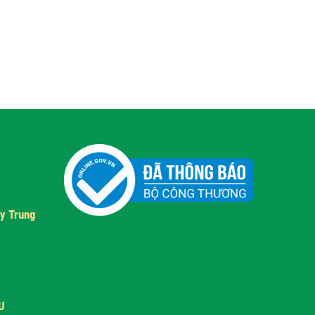
y Trung
U