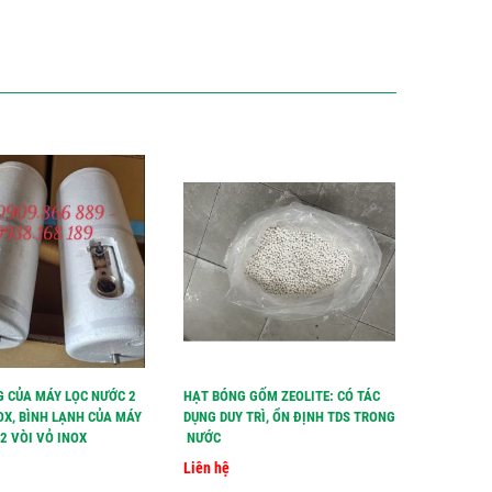
G CỦA MÁY LỌC NƯỚC 2
HẠT BÓNG GỐM ZEOLITE: CÓ TÁC
HẠT LỌC 
OX, BÌNH LẠNH CỦA MÁY
DỤNG DUY TRÌ, ỔN ĐỊNH TDS TRONG
TĂNG TDS
2 VÒI VỎ INOX
NƯỚC
Liên hệ
Liên hệ