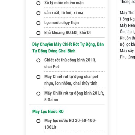
Thông số
Xử lý nước nhiễm mặn
sản xuất, lò hơi, xi mạ
Máy Th
Hồng Ng
Lọc nước chạy thận
Máy Nén
Ống áp 
khử khoáng RO.EDI, khử DI
Khuôn th
Dây Chuyền Máy Chiết Rót Tự Động, Bán
Bộ lọc 
Máy sấy
Tự Động Đóng Chai Bình
Phụ tùn
Chiết rót thủ công bình 20 lít,
chai Pet
Máy Chiết rót tự động chai pet
nhựa, lon nhôm, chai thủy tinh
Máy Chiết rót tự động bình 20 Lít,
5 Galon
Máy Lọc Nước RO
Máy lọc nước RO 30-60-100-
130Lit