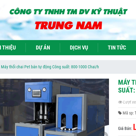
I THIỆU
DỰ ÁN
DỊCH VỤ
TIN TỨC
Máy thổi chai Pet bán tự động Công suất: 800-1000 Chai/h
MÁY T
SUẤT:
Lượt xe
Mã sp:
Giá Bán: