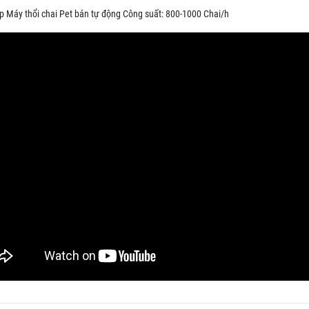
ip Máy thổi chai Pet bán tự động Công suất: 800-1000 Chai/h