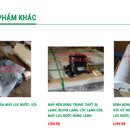
PHẨM KHÁC
CỦA MÁY LỌC NƯỚC: VÒI
MÁY NÉN DÙNG TRONG THIẾT BỊ
BÌNH NÓN
LẠNH, BLOCK LẠNH, LỐC LẠNH CỦA
VÒI VỎ IN
MÁY LỌC NƯỚC NÓNG LẠNH
LỌC NƯỚC 
Liên hệ
Liên hệ