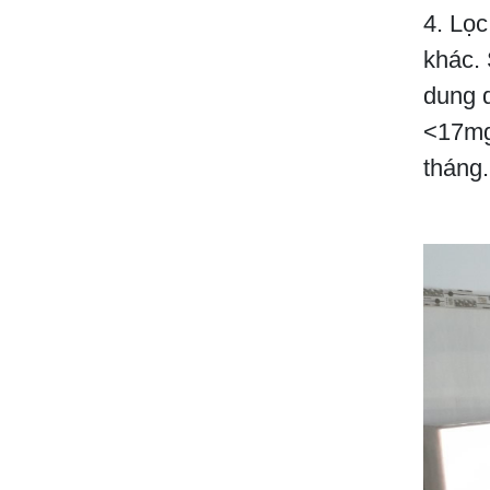
4. Lọ
khác. 
dung 
<17mg
tháng.