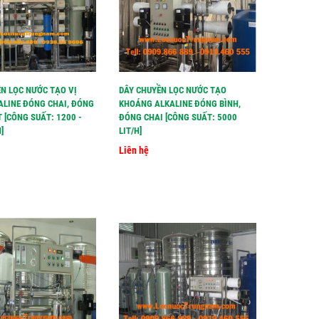
N LỌC NƯỚC TẠO VỊ
DÂY CHUYỀN LỌC NƯỚC TẠO
ALINE ĐÓNG CHAI, ĐÓNG
KHOÁNG ALKALINE ĐÓNG BÌNH,
T [CÔNG SUẤT: 1200 -
ĐÓNG CHAI [CÔNG SUẤT: 5000
]
LIT/H]
Liên hệ