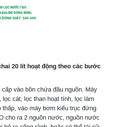
ỀN LỌC NƯỚC TẠO
LKALINE ĐÓNG BÌNH,
 [CÔNG SUẤT: 500-600
hai 20 lít hoạt động theo các bước
 cấp vào bồn chứa đầu nguồn. Máy
c cát, lọc than hoạt tính, lọc làm
áp thấp, vào máy bơm kiểu trục đứng
RO cho ra 2 nguồn nước, nguồn nước
 bỏ ra cống rảnh, hoặc có thể tái sử