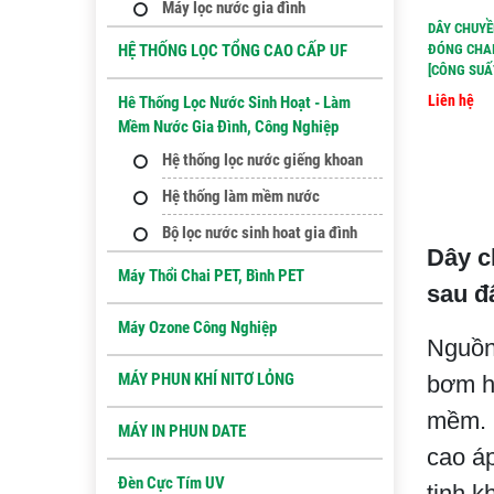
Máy lọc nước gia đình
DÂY CHUYỀ
ĐÓNG CHAI
HỆ THỐNG LỌC TỔNG CAO CẤP UF
[CÔNG SUẤT
Liên hệ
Hê Thống Lọc Nước Sinh Hoạt - Làm
Mềm Nước Gia Đình, Công Nghiệp
Hệ thống lọc nước giếng khoan
Hệ thống làm mềm nước
Bộ lọc nước sinh hoat gia đình
Dây c
Máy Thổi Chai PET, Bình PET
sau đ
Máy Ozone Công Nghiệp
Nguồn
MÁY PHUN KHÍ NITƠ LỎNG
bơm hú
mềm. Q
MÁY IN PHUN DATE
cao á
Đèn Cực Tím UV
tinh k