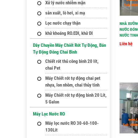
Xử lý nước nhiễm mặn
sản xuất, lò hơi, xi mạ
Lọc nước chạy thận
NHÀ XƯỞNG
NƯỚC ĐÓNG
khử khoáng RO.EDI, khử DI
NƯỚC TINH
Liên hệ
Dây Chuyền Máy Chiết Rót Tự Động, Bán
Tự Động Đóng Chai Bình
Chiết rót thủ công bình 20 lít,
chai Pet
Máy Chiết rót tự động chai pet
nhựa, lon nhôm, chai thủy tinh
Máy Chiết rót tự động bình 20 Lít,
5 Galon
Máy Lọc Nước RO
Máy lọc nước RO 30-60-100-
130Lit