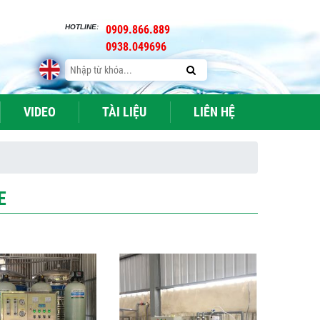
HOTLINE:
0909.866.889
0938.049696
VIDEO
TÀI LIỆU
LIÊN HỆ
E