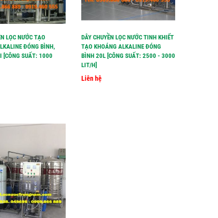
ỀN LỌC NƯỚC TẠO
DÂY CHUYỀN LỌC NƯỚC TINH KHIẾT
LKALINE ĐÓNG BÌNH,
TẠO KHOÁNG ALKALINE ĐÓNG
 [CÔNG SUẤT: 1000
BÌNH 20L [CÔNG SUẤT: 2500 - 3000
LIT/H]
Liên hệ