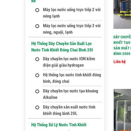
Rẻ
Máy lọc nước uống trực tiếp 2 vòi
nóng lạnh
Máy lọc nước uống trực tiếp 3 vòi
nóng, nguội, lạnh
DÂY CHUYỀ
KHIẾT TẠO
Hệ Thống Dây Chuyền Sản Xuất Lọc
SẢN XUẤT 
Nước Tinh Khiết Đóng Chai Bình 20l
BÌNH 2000 
Dây chuyền lọc nước ION kiềm
Liên hệ
điện giải giàu hydrogen
Hệ thống lọc nước tinh khiết đóng
bình, đóng chai
Dây chuyền lọc nước tạo khoáng
Alkaline
Dây chuyền sản xuất nước tinh
khiết đóng bình 20L
Hệ Thống Xử Lý Nước Tinh Khiết