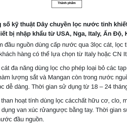
 số kỹ thuật Dây chuyền lọc nước tinh khiết
iết bị nhập khẩu từ USA, Nga, Italy, Ấn Độ, K
m đầu nguồn dùng cấp nước qua 3lọc cát, lọc 
hách hàng có thể lựa chọn từ Italy hoặc CN It
 cát đa năng dùng lọc cho phép loại bỏ các tạp
hàm lượng sắt và Mangan còn trong nước nguồ
ọc dễ dàng. Thời gian sử dụng từ 18 – 24 thá
 than hoạt tính dùng lọc cácchất hữu cơ, clo, 
 dụng van xúc rửangược bằng tay. Thời gian s
nước đầu nguồn.