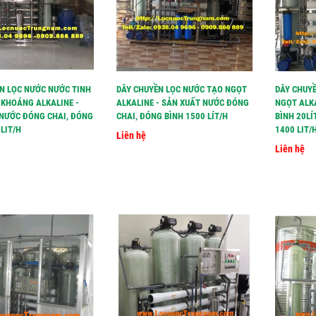
N LỌC NƯỚC NƯỚC TINH
DÂY CHUYỀN LỌC NƯỚC TẠO NGỌT
DÂY CHUYỀ
 KHOÁNG ALKALINE -
ALKALINE - SẢN XUẤT NƯỚC ĐÓNG
NGỌT ALK
NƯỚC ĐÓNG CHAI, ĐÓNG
CHAI, ĐÓNG BÌNH 1500 LÍT/H
BÌNH 20LÍ
LIT/H
1400 LIT/H
Liên hệ
Liên hệ