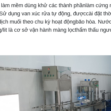
c làm mềm dùng khử các thành phầnlàm cứng 
Sử dụng van xúc rửa tự động, đượccài đặt thờ
dịch muối theo chu kỳ hoạt độngbão hòa. Nướ
/lit là cơ sở vận hành màng lọcthẩm thấu ngượ