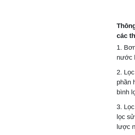
Thông
các th
1. Bơ
nước k
2. Lọc
phần 
bình l
3. Lọc
lọc sử
lược 