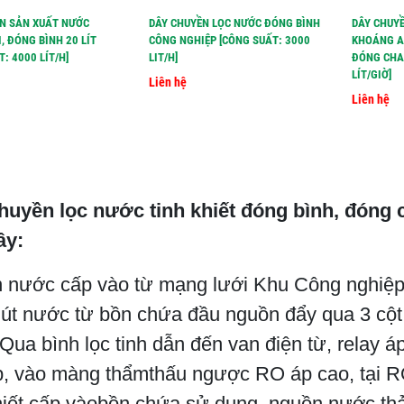
N SẢN XUẤT NƯỚC
DÂY CHUYỀN LỌC NƯỚC ĐÓNG BÌNH
DÂY CHUY
, ĐÓNG BÌNH 20 LÍT
CÔNG NGHIỆP [CÔNG SUẤT: 3000
KHOÁNG A
: 4000 LÍT/H]
LIT/H]
ĐÓNG CHAI
LÍT/GIỜ]
Liên hệ
Liên hệ
huyền lọc nước tinh khiết đóng bình, đóng c
ây:
 nước cấp vào từ mạng lưới Khu Công nghiệp
t nước từ bồn chứa đầu nguồn đẩy qua 3 cột, lọ
ua bình lọc tinh dẫn đến van điện từ, relay 
p, vào màng thẩmthấu ngược RO áp cao, tại 
hiết cấp vàobồn chứa sử dụng, nguồn nước thải