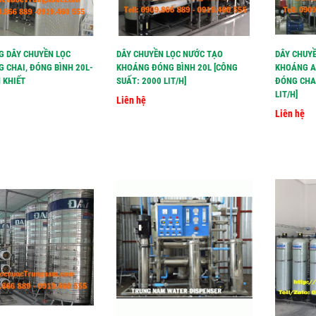
 DÂY CHUYỀN LỌC
DÂY CHUYỀN LỌC NƯỚC TẠO
DÂY CHUY
 CHAI, ĐÓNG BÌNH 20L-
KHOÁNG ĐÓNG BÌNH 20L [CÔNG
KHOÁNG A
 KHIẾT
SUẤT: 2000 LIT/H]
ĐÓNG CHAI
LIT/H]
Liên hệ
Liên hệ