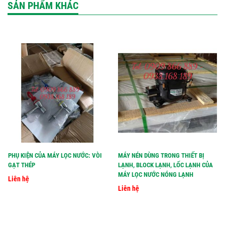
SẢN PHẨM KHÁC
PHỤ KIỆN CỦA MÁY LỌC NƯỚC: VÒI
MÁY NÉN DÙNG TRONG THIẾT BỊ
GẠT THÉP
LẠNH, BLOCK LẠNH, LỐC LẠNH CỦA
MÁY LỌC NƯỚC NÓNG LẠNH
Liên hệ
Liên hệ