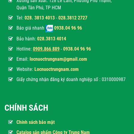
Xưởng sản xuất: 128 Lê Lâm, Phường Phú Thạnh,
Quận Tân Phú, TP HCM
Tel:
028. 3813 4013
-
028.3812 2727
Báo giá nhanh
0938.04 96 96
Bảo hành:
028.3813 4014
Hotline:
0
909.866 889
-
0938.04 96 96
Email:
locnuoctrungnam@gmail.com
Website:
Locnuoctrungnam.com
Giấy chứng nhận đăng ký doanh nghiệp số : 0310000987
CHÍNH SÁCH
Chính sách bảo mật
Catalog sản phẩm Công ty Trung Nam