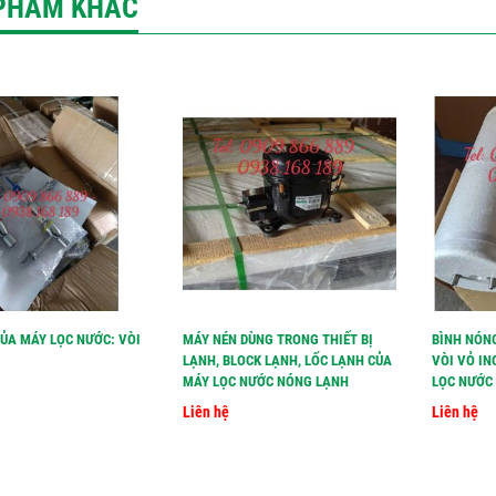
PHẨM KHÁC
CỦA MÁY LỌC NƯỚC: VÒI
MÁY NÉN DÙNG TRONG THIẾT BỊ
BÌNH NÓN
LẠNH, BLOCK LẠNH, LỐC LẠNH CỦA
VÒI VỎ IN
MÁY LỌC NƯỚC NÓNG LẠNH
LỌC NƯỚC 
Liên hệ
Liên hệ