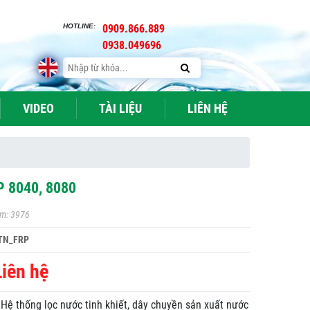
HOTLINE:
0909.866.889
0938.049696
VIDEO
TÀI LIỆU
LIÊN HỆ
P 8040, 8080
m: 3976
TN_FRP
Liên hệ
 Hệ thống lọc nước tinh khiết, dây chuyền sản xuất nước