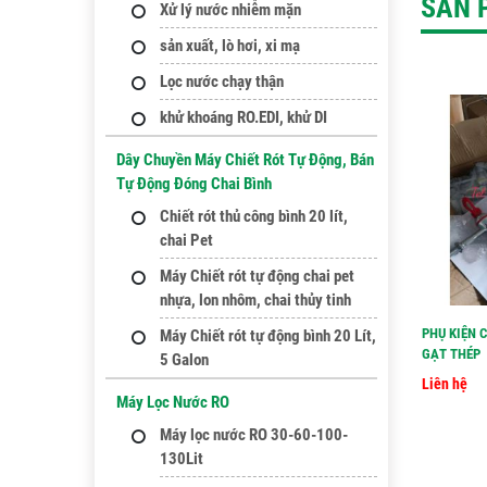
SẢN 
Xử lý nước nhiễm mặn
sản xuất, lò hơi, xi mạ
Lọc nước chạy thận
khử khoáng RO.EDI, khử DI
Dây Chuyền Máy Chiết Rót Tự Động, Bán
Tự Động Đóng Chai Bình
Chiết rót thủ công bình 20 lít,
chai Pet
Máy Chiết rót tự động chai pet
nhựa, lon nhôm, chai thủy tinh
PHỤ KIỆN 
Máy Chiết rót tự động bình 20 Lít,
GẠT THÉP
5 Galon
Liên hệ
Máy Lọc Nước RO
Máy lọc nước RO 30-60-100-
130Lit