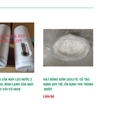
G CỦA MÁY LỌC NƯỚC 2
HẠT BÓNG GỐM ZEOLITE: CÓ TÁC
HẠT LỌC 
OX, BÌNH LẠNH CỦA MÁY
DỤNG DUY TRÌ, ỔN ĐỊNH TDS TRONG
TĂNG TDS
2 VÒI VỎ INOX
NƯỚC
Liên hệ
Liên hệ