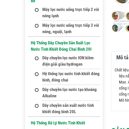
Rẻ
Máy lọc nước uống trực tiếp 2 vòi
nóng lạnh
Máy lọc nước uống trực tiếp 3 vòi
nóng, nguội, lạnh
Hệ Thống Dây Chuyền Sản Xuất Lọc
Nước Tinh Khiết Đóng Chai Bình 20l
Mô tả 
Dây chuyền lọc nước ION kiềm
điện giải giàu hydrogen
Chất liệu
Hệ thống lọc nước tinh khiết đóng
liệu nắ
bình, đóng chai
Max. Áp 
cổng Inl
Dây chuyền lọc nước tạo khoáng
cổng ra
Alkaline
Mô hình
Dây chuyền sản xuất nước tinh
khiết đóng bình 20L
Hệ Thống Xử Lý Nước Tinh Khiết