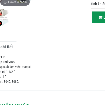
Hover to zoom
tinh khiế
Đ
chi tiết
: FRP
p End: ABS
suất làm việc: 300psi
et: 1 1/2 "
: 1 "
: 8040, 8080,