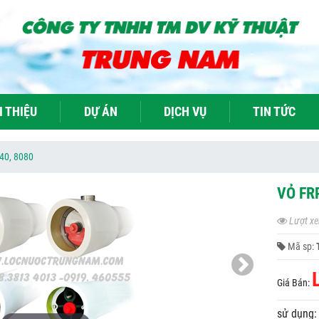
I THIỆU
DỰ ÁN
DỊCH VỤ
TIN TỨC
40, 8080
VỎ FR
Lượt xe
Mã sp:
Giá Bán:
sử dụng: