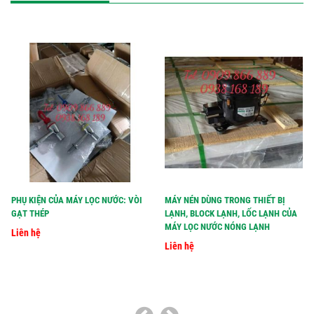
PHỤ KIỆN CỦA MÁY LỌC NƯỚC: VÒI
MÁY NÉN DÙNG TRONG THIẾT BỊ
GẠT THÉP
LẠNH, BLOCK LẠNH, LỐC LẠNH CỦA
MÁY LỌC NƯỚC NÓNG LẠNH
Liên hệ
Liên hệ