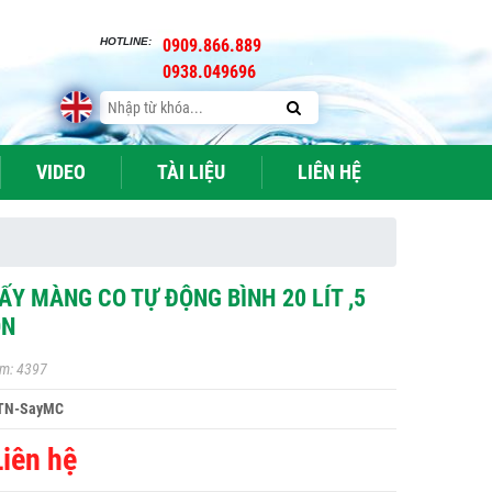
HOTLINE:
0909.866.889
0938.049696
VIDEO
TÀI LIỆU
LIÊN HỆ
ẤY MÀNG CO TỰ ĐỘNG BÌNH 20 LÍT ,5
ON
m: 4397
TN-SayMC
Liên hệ