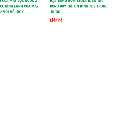
G CỦA MÁY LỌC NƯỚC 2
HẠT BÓNG GỐM ZEOLITE: CÓ TÁC
HẠT LỌC 
OX, BÌNH LẠNH CỦA MÁY
DỤNG DUY TRÌ, ỔN ĐỊNH TDS TRONG
TĂNG TDS
2 VÒI VỎ INOX
NƯỚC
Liên hệ
Liên hệ