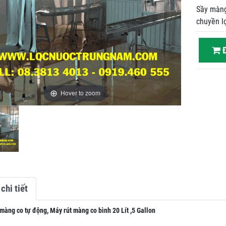
Sầy màng 
chuyền l
Đ
Hover to zoom
chi tiết
màng co tự động, Máy rút màng co bình 20 Lít ,5 Gallon