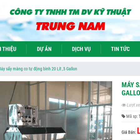
I THIỆU
DỰ ÁN
DỊCH VỤ
TIN TỨC
áy sấy màng co tự động bình 20 Lít ,5 Gallon
MÁY S
GALL
Lượt xe
Mã sp:
Giá Bán: