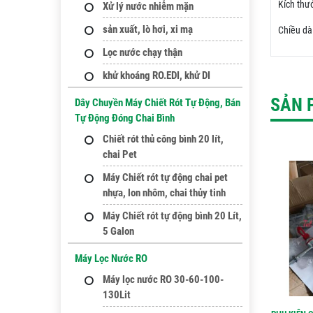
Kích thư
Xử lý nước nhiễm mặn
sản xuất, lò hơi, xi mạ
Chiều dà
Lọc nước chạy thận
khử khoáng RO.EDI, khử DI
SẢN 
Dây Chuyền Máy Chiết Rót Tự Động, Bán
Tự Động Đóng Chai Bình
Chiết rót thủ công bình 20 lít,
chai Pet
Máy Chiết rót tự động chai pet
nhựa, lon nhôm, chai thủy tinh
Máy Chiết rót tự động bình 20 Lít,
5 Galon
Máy Lọc Nước RO
Máy lọc nước RO 30-60-100-
130Lit