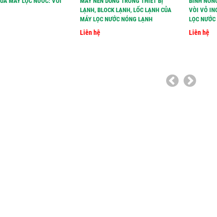
CỦA MÁY LỌC NƯỚC: VÒI
MÁY NÉN DÙNG TRONG THIẾT BỊ
BÌNH NÓN
LẠNH, BLOCK LẠNH, LỐC LẠNH CỦA
VÒI VỎ IN
MÁY LỌC NƯỚC NÓNG LẠNH
LỌC NƯỚC 
Liên hệ
Liên hệ