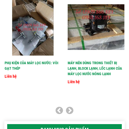
PHỤ KIỆN CỦA MÁY LỌC NƯỚC: VÒI
MÁY NÉN DÙNG TRONG THIẾT BỊ
GẠT THÉP
LẠNH, BLOCK LẠNH, LỐC LẠNH CỦA
MÁY LỌC NƯỚC NÓNG LẠNH
Liên hệ
Liên hệ