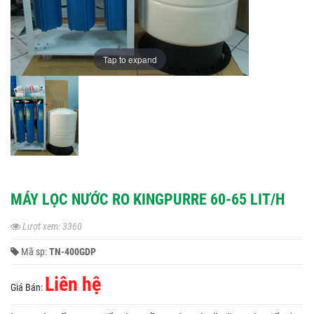
Tap to expand
MÁY LỌC NƯỚC RO KINGPURRE 60-65 LIT/H
Lượt xem: 3360
Mã sp:
TN-400GDP
Liên hệ
Giá Bán: