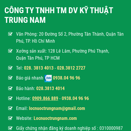
CÔNG TY TNHH TM DV KỸ THUẬT
TRUNG NAM
Văn Phòng:
20 Đường Số 2, Phường Tân Thành, Quận Tân
Phú, TP. Hồ Chí Minh
Xưởng sản xuất: 128 Lê Lâm, Phường Phú Thạnh,
Quận Tân Phú, TP HCM
Tel:
028. 3813 4013
-
028.3812 2727
Báo giá nhanh
0938.04 96 96
Bảo hành:
028.3813 4014
Hotline:
0
909.866 889
-
0938.04 96 96
Email:
locnuoctrungnam@gmail.com
Website:
Locnuoctrungnam.com
Giấy chứng nhận đăng ký doanh nghiệp số : 0310000987