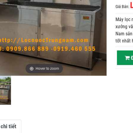
Giá Bán:
Máy lọc 
xưởng vă
Nam sản 
tốt nhất 
Đ
Hover to zoom
chi tiết