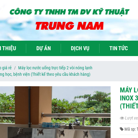
I THIỆU
DỰ ÁN
DỊCH VỤ
TIN TỨC
 giá rẻ
Máy lọc nước uống trực tiếp 2 vòi nóng lạnh
ờng học, bệnh viện (Thiết kế theo yêu cầu khách hàng)
MÁY L
INOX 
(THIẾ
Lượt xe
Mã sp: