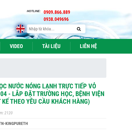
HOTLINE:
0909.866.889
0938.049696
VIDEO
TÀI LIỆU
LIÊN HỆ
ỌC NƯỚC NÓNG LẠNH TRỰC TIẾP VỎ
304 - LẮP ĐẶT TRƯỜNG HỌC, BỆNH VIỆN
T KẾ THEO YÊU CẦU KHÁCH HÀNG)
m: 2120
TN-KINGPURETH