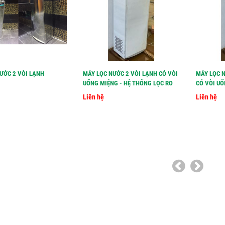
ƯỚC 2 VÒI LẠNH
MÁY LỌC NƯỚC 2 VÒI LẠNH CÓ VÒI
MÁY LỌC 
UỐNG MIỆNG - HỆ THỐNG LỌC RO
CÓ VÒI U
Liên hệ
Liên hệ