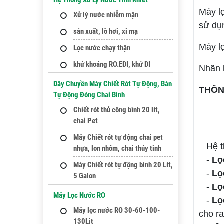
Hệ Thống Xử Lý Nước Tinh Khiết
Máy l
Xử lý nước nhiễm mặn
sử dụn
sản xuất, lò hơi, xi mạ
Máy lọ
Lọc nước chạy thận
khử khoáng RO.EDI, khử DI
Nhãn 
Dây Chuyền Máy Chiết Rót Tự Động, Bán
THÔN
Tự Động Đóng Chai Bình
Chiết rót thủ công bình 20 lít,
chai Pet
Máy Chiết rót tự động chai pet
Hệ th
nhựa, lon nhôm, chai thủy tinh
-
Lọ
Máy Chiết rót tự động bình 20 Lít,
-
Lọ
5 Galon
-
Lọ
Máy Lọc Nước RO
-
Lọ
Máy lọc nước RO 30-60-100-
cho r
130Lit