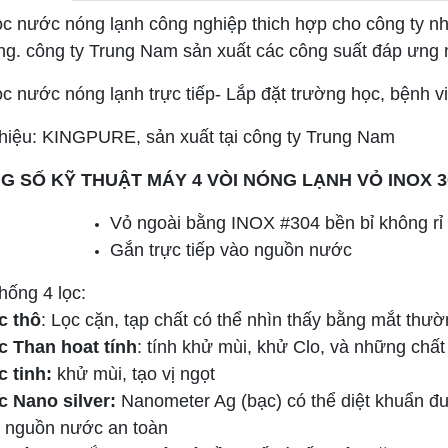
ọc nước nóng lạnh công nghiệp thich hợp cho công ty 
g. công ty Trung Nam sản xuất các công suất đáp ưng nh
c nước nóng lạnh trực tiếp- Lắp đặt trường học, bệnh v
hiệu: KINGPURE, sản xuất tại công ty Trung Nam
G SỐ KỸ THUẬT MÁY 4 VÒI NÓNG LẠNH VỎ INOX 3
Vỏ ngoài bằng INOX #304 bền bỉ không rỉ 
Gắn trực tiếp vào nguồn nước
ống 4 lọc:
c thô
: Lọc cặn, tạp chất có thể nhìn thấy bằng mắt thư
c Than hoat tính
: tính khử mùi, khử Clo, và những chất
c tinh:
khử mùi, tạo vị ngọt
c Nano silver:
Nanometer Ag (bạc) có thể diệt khuẩn đ
a nguồn nước an toàn