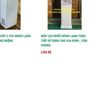
NƯỚC 2 VOI NÓNG LẠNH
MÁY LỌC NƯỚC NÓNG LẠNH TRỰC
MÁY LỌC 
ỐNG MIỆNG
TIẾP SỬ DỤNG CHO GIA ĐÌNH , VĂN
INOX LẮP
PHÒNG
CÔNG TY,
Liên hệ
Liên hệ