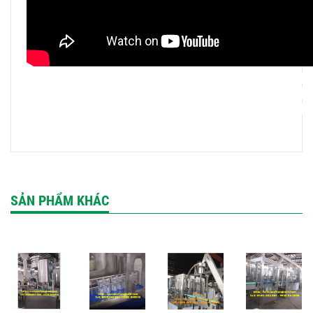
Máy tự động để rót và đóng nắp chai, với 18 mâm rửa, 18 
s
được cung cấp một cơ chế để ngăn chặn nắp lưng đi qua và 
xuốngvv, máy sẽ tự động ngừng chạy, điều này có thể tránh đ
SẢN PHẨM KHÁC