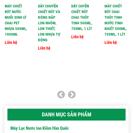
MÁY CHIẾT
DÂY CHUYỀN
DÂY CHYỀN
MÁY CHIẾT
RÓT NƯỚC
CHIẾT RÓT VÀ
CHIẾT RÓT
RÓT CHAI
MUỐI SINH LÝ
ĐÓNG NẮP
CHAI THỦY
THỦY TINH
CHAI PET
LON NHÔM,
TINH 500ML,
NƯỚC TINH
NHỰA 500ML,
LON THIẾT,
750ML, 1 LÍT
KHIẾT 500ML,
1000ML
LON NHỰA TỰ
750ML, 1 LÍT
Liên hệ
ĐỘNG
Liên hệ
Liên hệ
Liên hệ
DANH MỤC SẢN PHẨM
Máy Lọc Nước Ion Kiềm Hàn Quốc