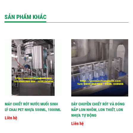
SẢN PHẨM KHÁC
MÁY CHIẾT RÓT NƯỚC MUỐI SINH
DÂY CHUYỀN CHIẾT RÓT VÀ ĐÓNG
LÝ CHAI PET NHỰA 500ML, 1000ML
NẮP LON NHÔM, LON THIẾT, LON
NHỰA TỰ ĐỘNG
Liên hệ
Liên hệ