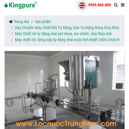
0909.866.889
Trang chủ
Sản phẩm
Dây Chuyền Máy Chiết Rót Tự Động, Bán Tự Động Đóng Chai Bình
Máy Chiết rót tự động chai pet nhựa, lon nhôm, chai thủy tinh
Máy chiết rót, đóng nắp tự động chai nước tinh khiết 1000 CHAI/H