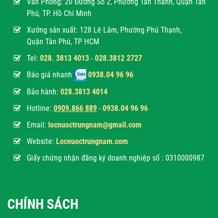
Văn Phòng:
20 Đường Số 2, Phường Tân Thành, Quận Tân
Phú, TP. Hồ Chí Minh
Xưởng sản xuất: 128 Lê Lâm, Phường Phú Thạnh,
Quận Tân Phú, TP HCM
Tel:
028. 3813 4013
-
028.3812 2727
Báo giá nhanh
0938.04 96 96
Bảo hành:
028.3813 4014
Hotline:
0
909.866 889
-
0938.04 96 96
Email:
locnuoctrungnam@gmail.com
Website:
Locnuoctrungnam.com
Giấy chứng nhận đăng ký doanh nghiệp số : 0310000987
CHÍNH SÁCH