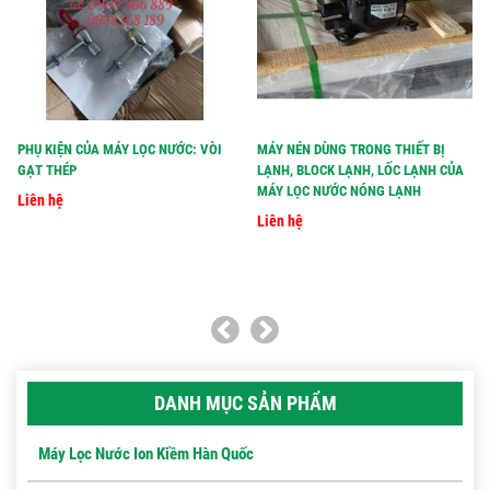
PHỤ KIỆN CỦA MÁY LỌC NƯỚC: VÒI
MÁY NÉN DÙNG TRONG THIẾT BỊ
GẠT THÉP
LẠNH, BLOCK LẠNH, LỐC LẠNH CỦA
MÁY LỌC NƯỚC NÓNG LẠNH
Liên hệ
Liên hệ
DANH MỤC SẢN PHẨM
Máy Lọc Nước Ion Kiềm Hàn Quốc