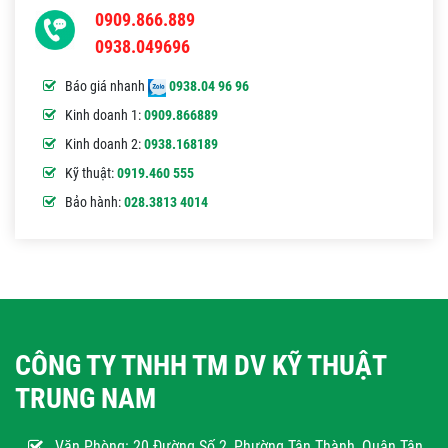
0909.866.889
0938.049696
Báo giá nhanh
0938.04 96 96
Kinh doanh 1:
0909.866889
Kinh doanh 2:
0938.168189
Kỹ thuật:
0919.460 555
Bảo hành:
028.3813 4014
CÔNG TY TNHH TM DV KỸ THUẬT
TRUNG NAM
Văn Phòng:
20 Đường Số 2, Phường Tân Thành, Quận Tân