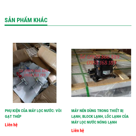
SẢN PHẨM KHÁC
PHỤ KIỆN CỦA MÁY LỌC NƯỚC: VÒI
MÁY NÉN DÙNG TRONG THIẾT BỊ
GẠT THÉP
LẠNH, BLOCK LẠNH, LỐC LẠNH CỦA
MÁY LỌC NƯỚC NÓNG LẠNH
Liên hệ
Liên hệ