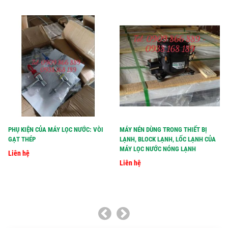
PHỤ KIỆN CỦA MÁY LỌC NƯỚC: VÒI
MÁY NÉN DÙNG TRONG THIẾT BỊ
GẠT THÉP
LẠNH, BLOCK LẠNH, LỐC LẠNH CỦA
MÁY LỌC NƯỚC NÓNG LẠNH
Liên hệ
Liên hệ