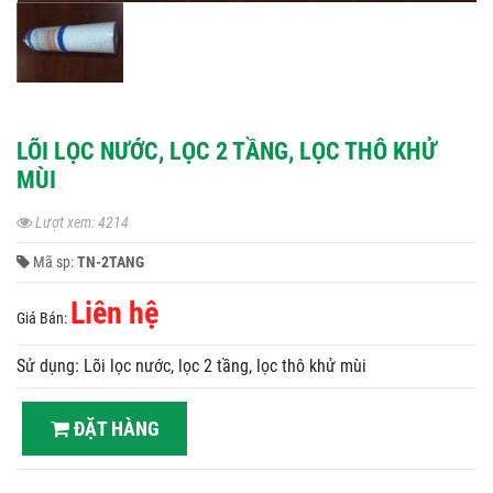
LÕI LỌC NƯỚC, LỌC 2 TẦNG, LỌC THÔ KHỬ
MÙI
Lượt xem: 4214
Mã sp:
TN-2TANG
Liên hệ
Giá Bán:
Sử dụng: Lõi lọc nước, lọc 2 tầng, lọc thô khử mùi
ĐẶT HÀNG