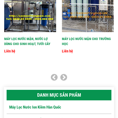
MÁY LỌC NƯỚC MẶN, NƯỚC LỢ
MÁY LỌC NƯỚC MẶN CHO TRƯỜNG
DÙNG CHO SINH HOẠT, TƯỚI CÂY
HỌC
Liên hệ
Liên hệ
DANH MỤC SẢN PHẨM
Máy Lọc Nước Ion Kiềm Hàn Quốc