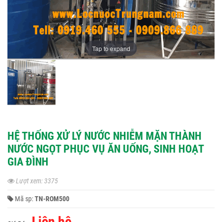
Tap to expand
HỆ THỐNG XỬ LÝ NƯỚC NHIỄM MẶN THÀNH
NƯỚC NGỌT PHỤC VỤ ĂN UỐNG, SINH HOẠT
GIA ĐÌNH
Lượt xem: 3375
Mã sp:
TN-ROM500
Liên hệ