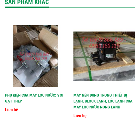
SẢN PHẨM KHÁC
PHỤ KIỆN CỦA MÁY LỌC NƯỚC: VÒI
MÁY NÉN DÙNG TRONG THIẾT BỊ
GẠT THÉP
LẠNH, BLOCK LẠNH, LỐC LẠNH CỦA
MÁY LỌC NƯỚC NÓNG LẠNH
Liên hệ
Liên hệ