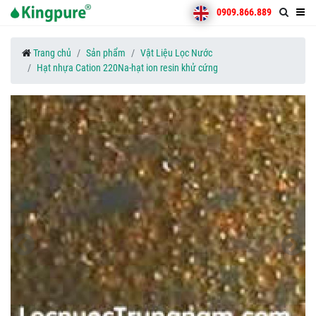
0909.866.889
Trang chủ
Sản phẩm
Vật Liệu Lọc Nước
Hạt nhựa Cation 220Na-hạt ion resin khử cứng