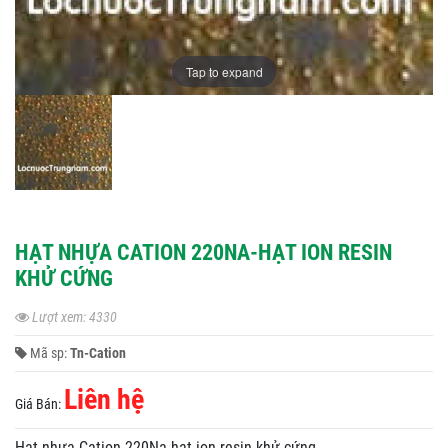
Tap to expand
HẠT NHỰA CATION 220NA-HẠT ION RESIN
KHỬ CỨNG
Lượt xem: 4330
Mã sp:
Tn-Cation
Liên hệ
Giá Bán:
Hạt nhựa Cation 220Na-hạt ion resin khử cứng