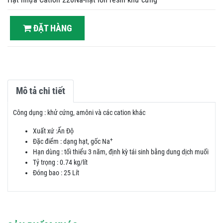
ĐẶT HÀNG
Mô tả chi tiết
Công dụng : khử cứng, amôni và các cation khác
Xuất xứ :Ấn Độ
+
Đặc điểm : dạng hạt, gốc Na
Hạn dùng : tối thiểu 3 năm, định kỳ tái sinh bằng dung dịch muối
Tỷ trọng : 0.74 kg/lít
Đóng bao : 25 Lít