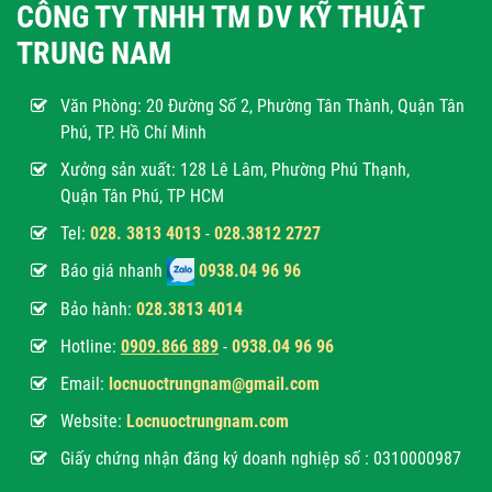
CÔNG TY TNHH TM DV KỸ THUẬT
TRUNG NAM
Văn Phòng:
20 Đường Số 2, Phường Tân Thành, Quận Tân
Phú, TP. Hồ Chí Minh
Xưởng sản xuất: 128 Lê Lâm, Phường Phú Thạnh,
Quận Tân Phú, TP HCM
Tel:
028. 3813 4013
-
028.3812 2727
Báo giá nhanh
0938.04 96 96
Bảo hành:
028.3813 4014
Hotline:
0
909.866 889
-
0938.04 96 96
Email:
locnuoctrungnam@gmail.com
Website:
Locnuoctrungnam.com
Giấy chứng nhận đăng ký doanh nghiệp số : 0310000987