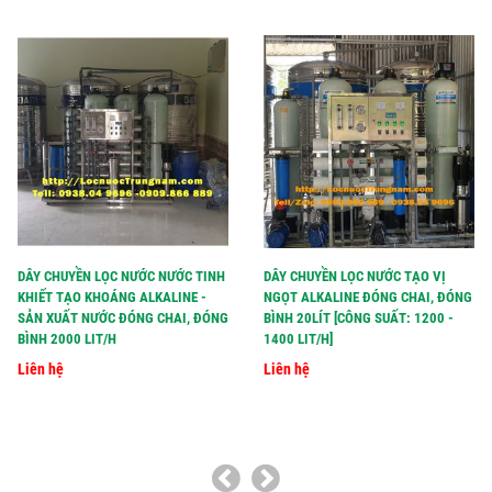
DÂY CHUYỀN LỌC NƯỚC NƯỚC TINH
DÂY CHUYỀN LỌC NƯỚC TẠO VỊ
KHIẾT TẠO KHOÁNG ALKALINE -
NGỌT ALKALINE ĐÓNG CHAI, ĐÓNG
SẢN XUẤT NƯỚC ĐÓNG CHAI, ĐÓNG
BÌNH 20LÍT [CÔNG SUẤT: 1200 -
BÌNH 2000 LIT/H
1400 LIT/H]
Liên hệ
Liên hệ