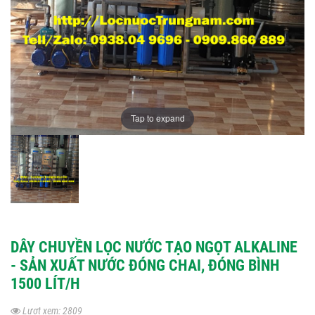
Tap to expand
DÂY CHUYỀN LỌC NƯỚC TẠO NGỌT ALKALINE
- SẢN XUẤT NƯỚC ĐÓNG CHAI, ĐÓNG BÌNH
1500 LÍT/H
Lượt xem: 2809