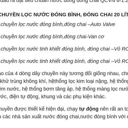
đầu ra đạt tiêu chuẩn nước uống đóng chai QCVN 6-1:
CHUYỀN LỌC NƯỚC ĐÓNG BÌNH, ĐÓNG CHAI 20 L
 chuyền lọc nước đóng bình,đóng chai –Auto Valve
 chuyền lọc nước đóng bình,đóng chai-Van cơ
 chuyền lọc nước tinh khiết đóng bình, đóng chai –Vỏ R
 chuyền lọc nước tinh khiết đóng bình, đóng chai –Vỏ 
ạo của 4 dòng dây chuyền này tương đối giống nhau, c
khử trùng không khí, hệthống lọc kim loại nặng, hệ thố
m nước, hệ thống bơm tăng áp, hệ thống màng lọc nước R
ớc, điện tự động, khung và các phụ kiện khác.
huyền được thiết kế hiện đại, chạy
tự động
nên rất an t
 các nhà sản xuất nước đóng chai,nước đóng bình với cô