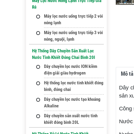
Máy Lọc Nước Nóng Lạnh Trực Tiếp Giá
Rẻ
Máy lọc nước uống trực tiếp 2 vòi
nóng lạnh
Máy lọc nước uống trực tiếp 3 vòi
nóng, nguội, lạnh
Hệ Thống Dây Chuyền Sản Xuất Lọc
Nước Tinh Khiết Đóng Chai Bình 20l
Dây chuyền lọc nước ION kiềm
điện giải giàu hydrogen
Mô tả 
Hệ thống lọc nước tinh khiết đóng
Dây c
bình, đóng chai
sản x
Dây chuyền lọc nước tạo khoáng
Alkaline
Công s
Dây chuyền sản xuất nước tinh
Nước 
khiết đóng bình 20L