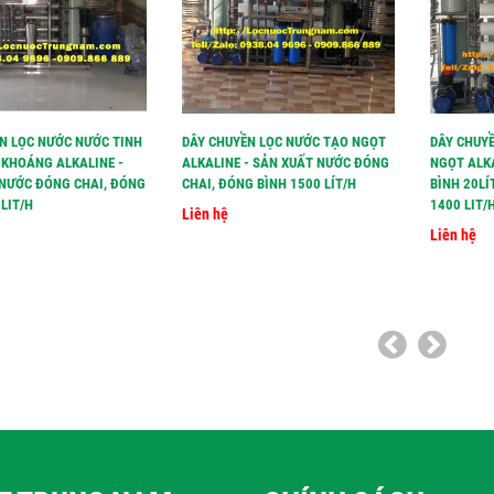
N LỌC NƯỚC NƯỚC TINH
DÂY CHUYỀN LỌC NƯỚC TẠO NGỌT
DÂY CHUYỀ
 KHOÁNG ALKALINE -
ALKALINE - SẢN XUẤT NƯỚC ĐÓNG
NGỌT ALK
NƯỚC ĐÓNG CHAI, ĐÓNG
CHAI, ĐÓNG BÌNH 1500 LÍT/H
BÌNH 20LÍ
LIT/H
1400 LIT/H
Liên hệ
Liên hệ