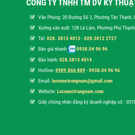
CÔNG TY TNHH TM DV KỸ THU
Văn Phòng:
20 Đường Số 2, Phường Tân Thành, 
Xưởng sản xuất: 128 Lê Lâm, Phường Phú Thạn
Tel:
028. 3813 4013
-
028.3812 2727
Báo giá nhanh
0938.04 96 96
Bảo hành:
028.3813 4014
Hotline:
0
909.866 889
-
0938.04 96 96
Email:
locnuoctrungnam@gmail.com
Website:
Locnuoctrungnam.com
Giấy chứng nhận đăng ký doanh nghiệp số : 03