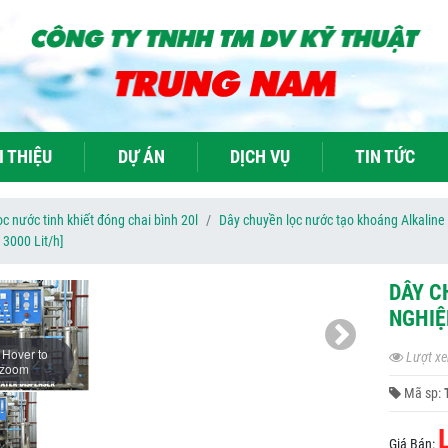
I THIỆU
DỰ ÁN
DỊCH VỤ
TIN TỨC
c nước tinh khiết đóng chai bình 20l
Dây chuyền lọc nước tạo khoáng Alkaline
3000 Lit/h]
DÂY C
NGHIỆ
Hover to
Lượt xe
zoom
Mã sp:
Giá Bán: