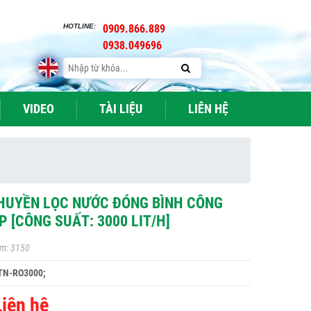
HOTLINE:
0909.866.889
0938.049696
VIDEO
TÀI LIỆU
LIÊN HỆ
HUYỀN LỌC NƯỚC ĐÓNG BÌNH CÔNG
P [CÔNG SUẤT: 3000 LIT/H]
m: 3150
TN-RO3000;
Liên hệ