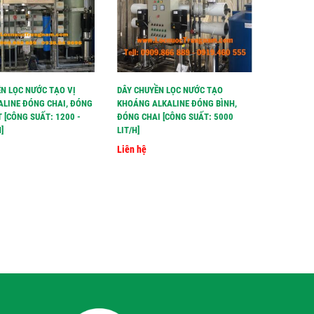
N LỌC NƯỚC TẠO VỊ
DÂY CHUYỀN LỌC NƯỚC TẠO
NHÀ XƯỞN
ALINE ĐÓNG CHAI, ĐÓNG
KHOÁNG ALKALINE ĐÓNG BÌNH,
NƯỚC ĐÓN
T [CÔNG SUẤT: 1200 -
ĐÓNG CHAI [CÔNG SUẤT: 5000
NƯỚC TIN
]
LIT/H]
Liên hệ
Liên hệ