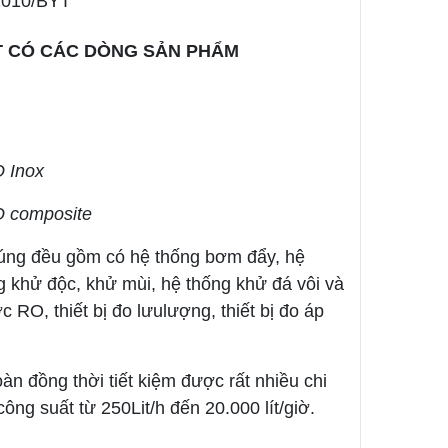
2010/BYT
ÍT CÓ CÁC DÒNG SẢN PHẨM
O Inox
RO composite
húng đều gồm có hệ thống bơm đẩy, hệ
ng khử độc, khử mùi, hệ thống khử đá vôi và
O, thiết bị đo lưulượng, thiết bị đo áp
oàn đồng thời tiết kiệm được rất nhiều chi
ng suất từ 250Lit/h đến 20.000 lít/giờ.