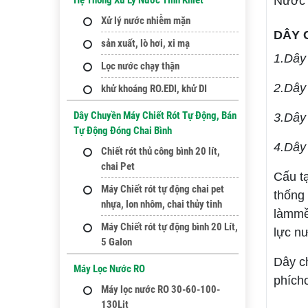
Hệ Thống Xử Lý Nước Tinh Khiết
Nước 
Xử lý nước nhiễm mặn
DÂY 
sản xuất, lò hơi, xi mạ
1.Dây
Lọc nước chạy thận
2.Dây
khử khoáng RO.EDI, khử DI
Dây Chuyền Máy Chiết Rót Tự Động, Bán
3.Dây
Tự Động Đóng Chai Bình
4.Dây
Chiết rót thủ công bình 20 lít,
chai Pet
Cấu t
Máy Chiết rót tự động chai pet
thống 
nhựa, lon nhôm, chai thủy tinh
làmmề
Máy Chiết rót tự động bình 20 Lít,
lực nư
5 Galon
Dây c
Máy Lọc Nước RO
phícho
Máy lọc nước RO 30-60-100-
130Lit