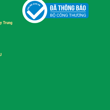
y Trung
U