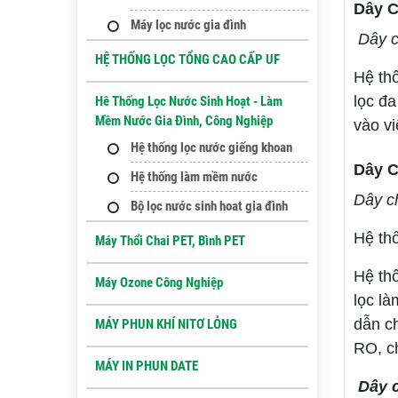
Dây C
Máy lọc nước gia đình
Dây c
HỆ THỐNG LỌC TỔNG CAO CẤP UF
Hệ thố
lọc đa
Hê Thống Lọc Nước Sinh Hoạt - Làm
Mềm Nước Gia Đình, Công Nghiệp
vào vi
Hệ thống lọc nước giếng khoan
Dây C
Hệ thống làm mềm nước
Dây ch
Bộ lọc nước sinh hoat gia đình
Hệ th
Máy Thổi Chai PET, Bình PET
Hệ thố
Máy Ozone Công Nghiệp
lọc l
dẫn c
MÁY PHUN KHÍ NITƠ LỎNG
RO, c
MÁY IN PHUN DATE
Dây c