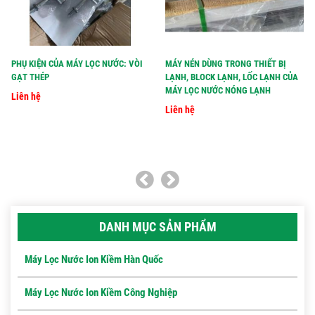
PHỤ KIỆN CỦA MÁY LỌC NƯỚC: VÒI
MÁY NÉN DÙNG TRONG THIẾT BỊ
GẠT THÉP
LẠNH, BLOCK LẠNH, LỐC LẠNH CỦA
MÁY LỌC NƯỚC NÓNG LẠNH
Liên hệ
Liên hệ
DANH MỤC SẢN PHẨM
Máy Lọc Nước Ion Kiềm Hàn Quốc
Máy Lọc Nước Ion Kiềm Công Nghiệp