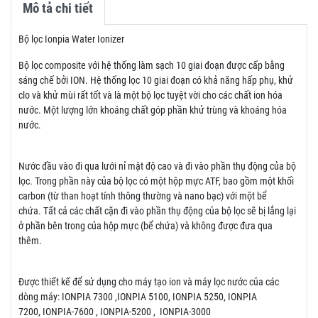
Mô tả chi tiết
Bộ lọc Ionpia Water Ionizer
Bộ lọc composite với hệ thống làm sạch 10 giai đoạn được cấp bằng
sáng chế bởi ION. Hệ thống lọc 10 giai đoạn có khả năng hấp phụ, khử
clo và khử mùi rất tốt và là một bộ lọc tuyệt vời cho các chất ion hóa
nước. Một lượng lớn khoáng chất góp phần khử trùng và khoáng hóa
nước.
Nước đầu vào đi qua lưới nỉ mật độ cao và đi vào phần thụ động của bộ
lọc. Trong phần này của bộ lọc có một hộp mực ATF, bao gồm một khối
carbon (từ than hoạt tính thông thường và nano bạc) với một bể
chứa. Tất cả các chất cặn đi vào phần thụ động của bộ lọc sẽ bị lắng lại
ở phần bên trong của hộp mực (bể chứa) và không được đưa qua
thêm.
Được thiết kế để sử dụng cho máy tạo ion và máy lọc nước của các
dòng máy: IONPIA 7300 ,IONPIA 5100, IONPIA 5250, IONPIA
7200, IONPIA-7600 , IONPIA-5200 , IONPIA-3000