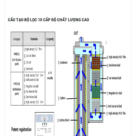
CẤU TẠO BỘ LỌC 10 CẤP ĐỘ CHẤT LƯỢNG CAO