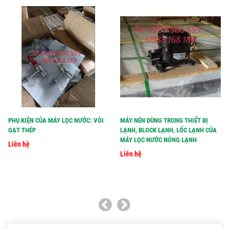
PHỤ KIỆN CỦA MÁY LỌC NƯỚC: VÒI
MÁY NÉN DÙNG TRONG THIẾT BỊ
GẠT THÉP
LẠNH, BLOCK LẠNH, LỐC LẠNH CỦA
MÁY LỌC NƯỚC NÓNG LẠNH
Liên hệ
Liên hệ