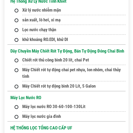
Hệ Thống Xử Lý Nước Tinh Khiết
Xử lý nước nhiễm mặn
sản xuất, lò hơi, xi mạ
Lọc nước chạy thận
khử khoáng RO.EDI, khử DI
Dây Chuyền Máy Chiết Rót Tự Động, Bán Tự Động Đóng Chai Bình
Chiết rót thủ công bình 20 lít, chai Pet
Máy Chiết rót tự động chai pet nhựa, lon nhôm, chai thủy
tinh
Máy Chiết rót tự động bình 20 Lít, 5 Galon
Máy Lọc Nước RO
Máy lọc nước RO 30-60-100-130Lit
Máy lọc nước gia đình
HỆ THỐNG LỌC TỔNG CAO CẤP UF