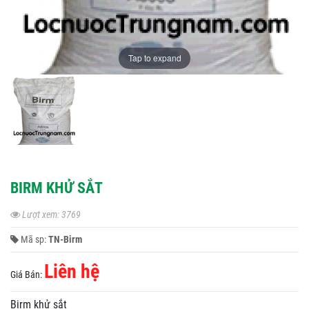
Tap to expand
BIRM KHỬ SẮT
Lượt xem: 3769
Mã sp:
TN-Birm
Liên hệ
Giá Bán:
Birm khử sắt